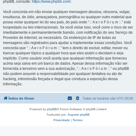
phpBB, consulte:
https://www.phpbb.com/
.
Você concorda em não enviar qualquer mensagem abusiva, obscena, vulgar,
insultuosa, de ódio, ameaçadora, pornográfica ou qualquer outro material que
possa violar qualquer lei do seu país, do país onde “.:: A e r o F ó r u m ::.” está
hospedado ou leis internacionais. Se você violar isso, você corre o risco de ser
imediatamente e permanentemente banido, com notificação do seu Serviço de
Provedor de Internet, se necessário. Os endereços de IP de todas as
mensagens são registrados para ajudar a implementar essas condições. Você
concorda que “.:: A e r o F ó r u m ::.” tem o direito de excluir, editar, mover ou
trancar qualquer tópico a qualquer hora que eles assim o decidam e seja
implícito. Como usuário você aceita que qualquer informação que forneceu
acima seja salva em um banco de dados. Apesar dessa informação não ser
fornecida a terceiros sem a sua autorização, “.:: A e r o F ó r u m ::.” ou phpBB
não podem assumir a responsabilidade por qualquer tentativa ou ato de
hacking, intromissão forçada e ilegal que conduza a exposição dessa
informação.
Índice do fórum
Todos os horários são
UTC-03:00
Powered by
phpBB
® Forum Software © phpBB Limited
Traduzido por:
Suporte phpBB
Privacidade
|
Termos