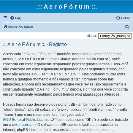
.:: A e r o F ó r u m ::.
FAQ
Entrar
P
Índice do fórum
e
Idioma:
s
.:: A e r o F ó r u m ::. - Registro
q
Acessando “.:: A e r o F ó r u m ::.” (também denominado como “nós”, “nos”,
u
nosso, “.:: A e r o F ó r u m ::.”, “https://forum.aeroentusiasta.com.br”), você
i
concorda em estar legalmente respaldado pelos seguintes termos. Caso você
não concorde em estar legalmente respaldado pelos seguintes termos, por
s
favor não acesse e/ou use “.:: A e r o F ó r u m ::.”. Nós podemos mudar estes
a
termos a qualquer momento e nós vamos tentar informá-lo sobre tais
r
alterações, embora nós recomendamos que você revise isso regularmente e
continuado usando “.:: A e r o F ó r u m ::.” depois, significa que você concorda
em ser legalmente respaldado pelos termos e/ou atualizações alteradas.
Nossos fóruns são desenvolvidos por phpBB (também denominado como
“eles”, “deles”, “phpBB software”, “www.phpbb.com”, “phpBB Limited”, “phpBB
Teams”) que é um sistema de fórum lançado sob a “
GNU General Public License v2
” (conhecida como “GPL”) e pode ser baixado
em
www.phpbb.com
. O software phpBB somente facilita a discussão na
internet; phpBB Limited não é responsável pelo conteúdo ou conduta