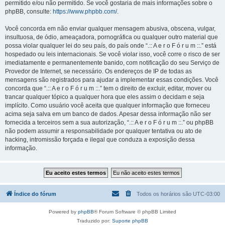
permitido e/ou não permitido. Se você gostaria de mais informações sobre o
phpBB, consulte:
https://www.phpbb.com/
.
Você concorda em não enviar qualquer mensagem abusiva, obscena, vulgar,
insultuosa, de ódio, ameaçadora, pornográfica ou qualquer outro material que
possa violar qualquer lei do seu país, do país onde “.:: A e r o F ó r u m ::.” está
hospedado ou leis internacionais. Se você violar isso, você corre o risco de ser
imediatamente e permanentemente banido, com notificação do seu Serviço de
Provedor de Internet, se necessário. Os endereços de IP de todas as
mensagens são registrados para ajudar a implementar essas condições. Você
concorda que “.:: A e r o F ó r u m ::.” tem o direito de excluir, editar, mover ou
trancar qualquer tópico a qualquer hora que eles assim o decidam e seja
implícito. Como usuário você aceita que qualquer informação que forneceu
acima seja salva em um banco de dados. Apesar dessa informação não ser
fornecida a terceiros sem a sua autorização, “.:: A e r o F ó r u m ::.” ou phpBB
não podem assumir a responsabilidade por qualquer tentativa ou ato de
hacking, intromissão forçada e ilegal que conduza a exposição dessa
informação.
Índice do fórum
Todos os horários são
UTC-03:00
Powered by
phpBB
® Forum Software © phpBB Limited
Traduzido por:
Suporte phpBB