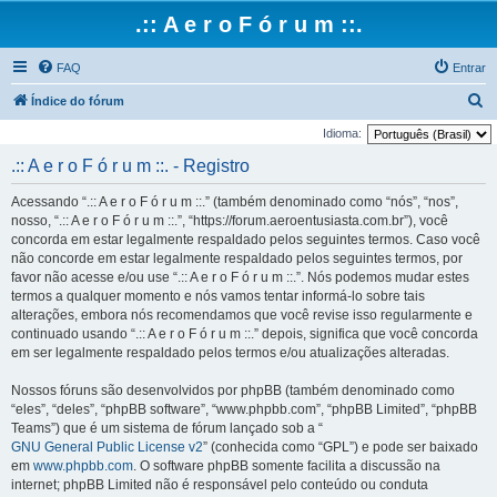
.:: A e r o F ó r u m ::.
FAQ
Entrar
P
Índice do fórum
e
Idioma:
s
.:: A e r o F ó r u m ::. - Registro
q
Acessando “.:: A e r o F ó r u m ::.” (também denominado como “nós”, “nos”,
u
nosso, “.:: A e r o F ó r u m ::.”, “https://forum.aeroentusiasta.com.br”), você
i
concorda em estar legalmente respaldado pelos seguintes termos. Caso você
não concorde em estar legalmente respaldado pelos seguintes termos, por
s
favor não acesse e/ou use “.:: A e r o F ó r u m ::.”. Nós podemos mudar estes
a
termos a qualquer momento e nós vamos tentar informá-lo sobre tais
r
alterações, embora nós recomendamos que você revise isso regularmente e
continuado usando “.:: A e r o F ó r u m ::.” depois, significa que você concorda
em ser legalmente respaldado pelos termos e/ou atualizações alteradas.
Nossos fóruns são desenvolvidos por phpBB (também denominado como
“eles”, “deles”, “phpBB software”, “www.phpbb.com”, “phpBB Limited”, “phpBB
Teams”) que é um sistema de fórum lançado sob a “
GNU General Public License v2
” (conhecida como “GPL”) e pode ser baixado
em
www.phpbb.com
. O software phpBB somente facilita a discussão na
internet; phpBB Limited não é responsável pelo conteúdo ou conduta