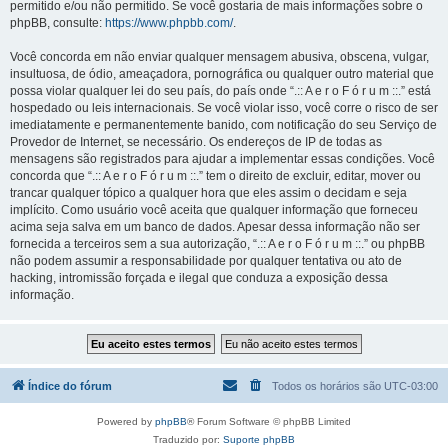
permitido e/ou não permitido. Se você gostaria de mais informações sobre o
phpBB, consulte:
https://www.phpbb.com/
.
Você concorda em não enviar qualquer mensagem abusiva, obscena, vulgar,
insultuosa, de ódio, ameaçadora, pornográfica ou qualquer outro material que
possa violar qualquer lei do seu país, do país onde “.:: A e r o F ó r u m ::.” está
hospedado ou leis internacionais. Se você violar isso, você corre o risco de ser
imediatamente e permanentemente banido, com notificação do seu Serviço de
Provedor de Internet, se necessário. Os endereços de IP de todas as
mensagens são registrados para ajudar a implementar essas condições. Você
concorda que “.:: A e r o F ó r u m ::.” tem o direito de excluir, editar, mover ou
trancar qualquer tópico a qualquer hora que eles assim o decidam e seja
implícito. Como usuário você aceita que qualquer informação que forneceu
acima seja salva em um banco de dados. Apesar dessa informação não ser
fornecida a terceiros sem a sua autorização, “.:: A e r o F ó r u m ::.” ou phpBB
não podem assumir a responsabilidade por qualquer tentativa ou ato de
hacking, intromissão forçada e ilegal que conduza a exposição dessa
informação.
Índice do fórum
Todos os horários são
UTC-03:00
Powered by
phpBB
® Forum Software © phpBB Limited
Traduzido por:
Suporte phpBB