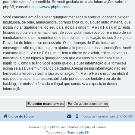
permitido e/ou não permitido. Se você gostaria de mais informações sobre o
phpBB, consulte:
https://www.phpbb.com/
.
Você concorda em não enviar qualquer mensagem abusiva, obscena, vulgar,
insultuosa, de ódio, ameaçadora, pornográfica ou qualquer outro material que
possa violar qualquer lei do seu país, do país onde “.:: A e r o F ó r u m ::.” está
hospedado ou leis internacionais. Se você violar isso, você corre o risco de ser
imediatamente e permanentemente banido, com notificação do seu Serviço de
Provedor de Internet, se necessário. Os endereços de IP de todas as
mensagens são registrados para ajudar a implementar essas condições. Você
concorda que “.:: A e r o F ó r u m ::.” tem o direito de excluir, editar, mover ou
trancar qualquer tópico a qualquer hora que eles assim o decidam e seja
implícito. Como usuário você aceita que qualquer informação que forneceu
acima seja salva em um banco de dados. Apesar dessa informação não ser
fornecida a terceiros sem a sua autorização, “.:: A e r o F ó r u m ::.” ou phpBB
não podem assumir a responsabilidade por qualquer tentativa ou ato de
hacking, intromissão forçada e ilegal que conduza a exposição dessa
informação.
Índice do fórum
Todos os horários são
UTC-03:00
Powered by
phpBB
® Forum Software © phpBB Limited
Traduzido por:
Suporte phpBB