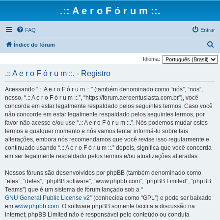
.:: A e r o F ó r u m ::.
FAQ
Entrar
P
Índice do fórum
e
Idioma:
s
.:: A e r o F ó r u m ::. - Registro
q
Acessando “.:: A e r o F ó r u m ::.” (também denominado como “nós”, “nos”,
u
nosso, “.:: A e r o F ó r u m ::.”, “https://forum.aeroentusiasta.com.br”), você
i
concorda em estar legalmente respaldado pelos seguintes termos. Caso você
não concorde em estar legalmente respaldado pelos seguintes termos, por
s
favor não acesse e/ou use “.:: A e r o F ó r u m ::.”. Nós podemos mudar estes
a
termos a qualquer momento e nós vamos tentar informá-lo sobre tais
r
alterações, embora nós recomendamos que você revise isso regularmente e
continuado usando “.:: A e r o F ó r u m ::.” depois, significa que você concorda
em ser legalmente respaldado pelos termos e/ou atualizações alteradas.
Nossos fóruns são desenvolvidos por phpBB (também denominado como
“eles”, “deles”, “phpBB software”, “www.phpbb.com”, “phpBB Limited”, “phpBB
Teams”) que é um sistema de fórum lançado sob a “
GNU General Public License v2
” (conhecida como “GPL”) e pode ser baixado
em
www.phpbb.com
. O software phpBB somente facilita a discussão na
internet; phpBB Limited não é responsável pelo conteúdo ou conduta