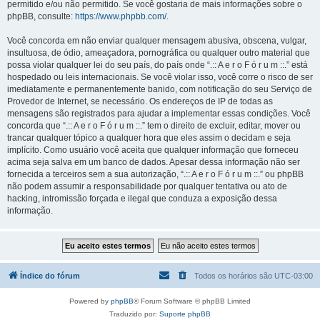
permitido e/ou não permitido. Se você gostaria de mais informações sobre o
phpBB, consulte:
https://www.phpbb.com/
.
Você concorda em não enviar qualquer mensagem abusiva, obscena, vulgar,
insultuosa, de ódio, ameaçadora, pornográfica ou qualquer outro material que
possa violar qualquer lei do seu país, do país onde “.:: A e r o F ó r u m ::.” está
hospedado ou leis internacionais. Se você violar isso, você corre o risco de ser
imediatamente e permanentemente banido, com notificação do seu Serviço de
Provedor de Internet, se necessário. Os endereços de IP de todas as
mensagens são registrados para ajudar a implementar essas condições. Você
concorda que “.:: A e r o F ó r u m ::.” tem o direito de excluir, editar, mover ou
trancar qualquer tópico a qualquer hora que eles assim o decidam e seja
implícito. Como usuário você aceita que qualquer informação que forneceu
acima seja salva em um banco de dados. Apesar dessa informação não ser
fornecida a terceiros sem a sua autorização, “.:: A e r o F ó r u m ::.” ou phpBB
não podem assumir a responsabilidade por qualquer tentativa ou ato de
hacking, intromissão forçada e ilegal que conduza a exposição dessa
informação.
Índice do fórum
Todos os horários são
UTC-03:00
Powered by
phpBB
® Forum Software © phpBB Limited
Traduzido por:
Suporte phpBB