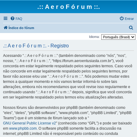
.:: A e r o F ó r u m ::.
FAQ
Entrar
P
Índice do fórum
e
Idioma:
s
.:: A e r o F ó r u m ::. - Registro
q
Acessando “.:: A e r o F ó r u m ::.” (também denominado como “nós”, “nos”,
u
nosso, “.:: A e r o F ó r u m ::.”, “https://forum.aeroentusiasta.com.br”), você
i
concorda em estar legalmente respaldado pelos seguintes termos. Caso você
não concorde em estar legalmente respaldado pelos seguintes termos, por
s
favor não acesse e/ou use “.:: A e r o F ó r u m ::.”. Nós podemos mudar estes
a
termos a qualquer momento e nós vamos tentar informá-lo sobre tais
r
alterações, embora nós recomendamos que você revise isso regularmente e
continuado usando “.:: A e r o F ó r u m ::.” depois, significa que você concorda
em ser legalmente respaldado pelos termos e/ou atualizações alteradas.
Nossos fóruns são desenvolvidos por phpBB (também denominado como
“eles”, “deles”, “phpBB software”, “www.phpbb.com”, “phpBB Limited”, “phpBB
Teams”) que é um sistema de fórum lançado sob a “
GNU General Public License v2
” (conhecida como “GPL”) e pode ser baixado
em
www.phpbb.com
. O software phpBB somente facilita a discussão na
internet; phpBB Limited não é responsável pelo conteúdo ou conduta