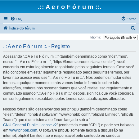
.:: A e r o F ó r u m ::.
FAQ
Entrar
P
Índice do fórum
e
Idioma:
s
.:: A e r o F ó r u m ::. - Registro
q
Acessando “.:: A e r o F ó r u m ::.” (também denominado como “nós”, “nos”,
u
nosso, “.:: A e r o F ó r u m ::.”, “https://forum.aeroentusiasta.com.br”), você
i
concorda em estar legalmente respaldado pelos seguintes termos. Caso você
não concorde em estar legalmente respaldado pelos seguintes termos, por
s
favor não acesse e/ou use “.:: A e r o F ó r u m ::.”. Nós podemos mudar estes
a
termos a qualquer momento e nós vamos tentar informá-lo sobre tais
r
alterações, embora nós recomendamos que você revise isso regularmente e
continuado usando “.:: A e r o F ó r u m ::.” depois, significa que você concorda
em ser legalmente respaldado pelos termos e/ou atualizações alteradas.
Nossos fóruns são desenvolvidos por phpBB (também denominado como
“eles”, “deles”, “phpBB software”, “www.phpbb.com”, “phpBB Limited”, “phpBB
Teams”) que é um sistema de fórum lançado sob a “
GNU General Public License v2
” (conhecida como “GPL”) e pode ser baixado
em
www.phpbb.com
. O software phpBB somente facilita a discussão na
internet; phpBB Limited não é responsável pelo conteúdo ou conduta