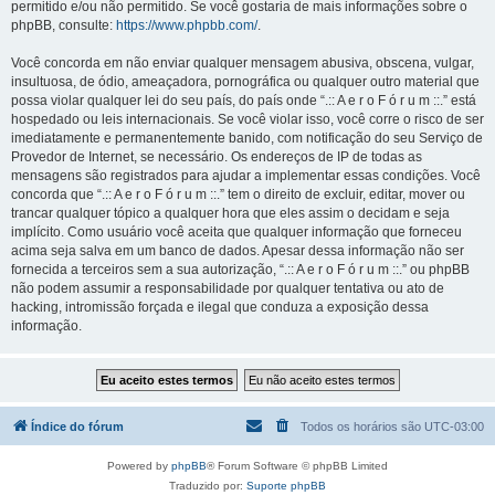
permitido e/ou não permitido. Se você gostaria de mais informações sobre o
phpBB, consulte:
https://www.phpbb.com/
.
Você concorda em não enviar qualquer mensagem abusiva, obscena, vulgar,
insultuosa, de ódio, ameaçadora, pornográfica ou qualquer outro material que
possa violar qualquer lei do seu país, do país onde “.:: A e r o F ó r u m ::.” está
hospedado ou leis internacionais. Se você violar isso, você corre o risco de ser
imediatamente e permanentemente banido, com notificação do seu Serviço de
Provedor de Internet, se necessário. Os endereços de IP de todas as
mensagens são registrados para ajudar a implementar essas condições. Você
concorda que “.:: A e r o F ó r u m ::.” tem o direito de excluir, editar, mover ou
trancar qualquer tópico a qualquer hora que eles assim o decidam e seja
implícito. Como usuário você aceita que qualquer informação que forneceu
acima seja salva em um banco de dados. Apesar dessa informação não ser
fornecida a terceiros sem a sua autorização, “.:: A e r o F ó r u m ::.” ou phpBB
não podem assumir a responsabilidade por qualquer tentativa ou ato de
hacking, intromissão forçada e ilegal que conduza a exposição dessa
informação.
Índice do fórum
Todos os horários são
UTC-03:00
Powered by
phpBB
® Forum Software © phpBB Limited
Traduzido por:
Suporte phpBB