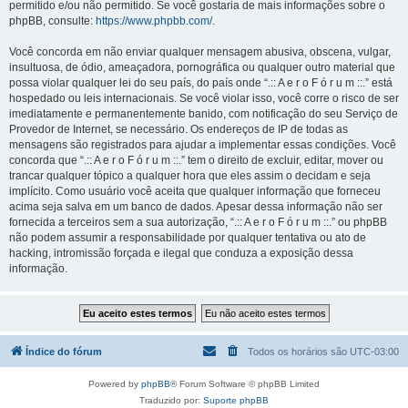
permitido e/ou não permitido. Se você gostaria de mais informações sobre o
phpBB, consulte:
https://www.phpbb.com/
.
Você concorda em não enviar qualquer mensagem abusiva, obscena, vulgar,
insultuosa, de ódio, ameaçadora, pornográfica ou qualquer outro material que
possa violar qualquer lei do seu país, do país onde “.:: A e r o F ó r u m ::.” está
hospedado ou leis internacionais. Se você violar isso, você corre o risco de ser
imediatamente e permanentemente banido, com notificação do seu Serviço de
Provedor de Internet, se necessário. Os endereços de IP de todas as
mensagens são registrados para ajudar a implementar essas condições. Você
concorda que “.:: A e r o F ó r u m ::.” tem o direito de excluir, editar, mover ou
trancar qualquer tópico a qualquer hora que eles assim o decidam e seja
implícito. Como usuário você aceita que qualquer informação que forneceu
acima seja salva em um banco de dados. Apesar dessa informação não ser
fornecida a terceiros sem a sua autorização, “.:: A e r o F ó r u m ::.” ou phpBB
não podem assumir a responsabilidade por qualquer tentativa ou ato de
hacking, intromissão forçada e ilegal que conduza a exposição dessa
informação.
Índice do fórum
Todos os horários são
UTC-03:00
Powered by
phpBB
® Forum Software © phpBB Limited
Traduzido por:
Suporte phpBB