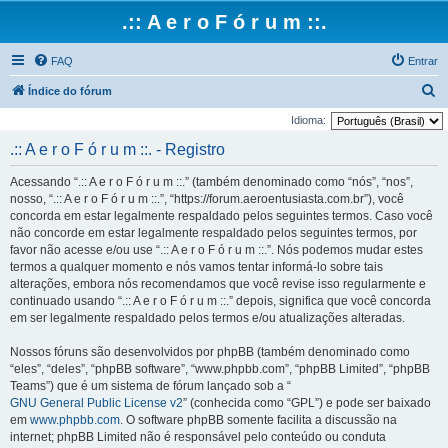
.:: A e r o F ó r u m ::.
FAQ
Entrar
P
Índice do fórum
e
Idioma:
s
.:: A e r o F ó r u m ::. - Registro
q
Acessando “.:: A e r o F ó r u m ::.” (também denominado como “nós”, “nos”,
u
nosso, “.:: A e r o F ó r u m ::.”, “https://forum.aeroentusiasta.com.br”), você
i
concorda em estar legalmente respaldado pelos seguintes termos. Caso você
não concorde em estar legalmente respaldado pelos seguintes termos, por
s
favor não acesse e/ou use “.:: A e r o F ó r u m ::.”. Nós podemos mudar estes
a
termos a qualquer momento e nós vamos tentar informá-lo sobre tais
r
alterações, embora nós recomendamos que você revise isso regularmente e
continuado usando “.:: A e r o F ó r u m ::.” depois, significa que você concorda
em ser legalmente respaldado pelos termos e/ou atualizações alteradas.
Nossos fóruns são desenvolvidos por phpBB (também denominado como
“eles”, “deles”, “phpBB software”, “www.phpbb.com”, “phpBB Limited”, “phpBB
Teams”) que é um sistema de fórum lançado sob a “
GNU General Public License v2
” (conhecida como “GPL”) e pode ser baixado
em
www.phpbb.com
. O software phpBB somente facilita a discussão na
internet; phpBB Limited não é responsável pelo conteúdo ou conduta