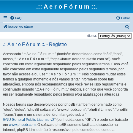
.:: A e r o F ó r u m ::.
FAQ
Entrar
P
Índice do fórum
e
Idioma:
s
.:: A e r o F ó r u m ::. - Registro
q
Acessando “.:: A e r o F ó r u m ::.” (também denominado como “nós”, “nos”,
u
nosso, “.:: A e r o F ó r u m ::.”, “https://forum.aeroentusiasta.com.br”), você
i
concorda em estar legalmente respaldado pelos seguintes termos. Caso você
não concorde em estar legalmente respaldado pelos seguintes termos, por
s
favor não acesse e/ou use “.:: A e r o F ó r u m ::.”. Nós podemos mudar estes
a
termos a qualquer momento e nós vamos tentar informá-lo sobre tais
r
alterações, embora nós recomendamos que você revise isso regularmente e
continuado usando “.:: A e r o F ó r u m ::.” depois, significa que você concorda
em ser legalmente respaldado pelos termos e/ou atualizações alteradas.
Nossos fóruns são desenvolvidos por phpBB (também denominado como
“eles”, “deles”, “phpBB software”, “www.phpbb.com”, “phpBB Limited”, “phpBB
Teams”) que é um sistema de fórum lançado sob a “
GNU General Public License v2
” (conhecida como “GPL”) e pode ser baixado
em
www.phpbb.com
. O software phpBB somente facilita a discussão na
internet; phpBB Limited não é responsável pelo conteúdo ou conduta