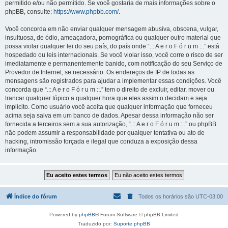
permitido e/ou não permitido. Se você gostaria de mais informações sobre o
phpBB, consulte:
https://www.phpbb.com/
.
Você concorda em não enviar qualquer mensagem abusiva, obscena, vulgar,
insultuosa, de ódio, ameaçadora, pornográfica ou qualquer outro material que
possa violar qualquer lei do seu país, do país onde “.:: A e r o F ó r u m ::.” está
hospedado ou leis internacionais. Se você violar isso, você corre o risco de ser
imediatamente e permanentemente banido, com notificação do seu Serviço de
Provedor de Internet, se necessário. Os endereços de IP de todas as
mensagens são registrados para ajudar a implementar essas condições. Você
concorda que “.:: A e r o F ó r u m ::.” tem o direito de excluir, editar, mover ou
trancar qualquer tópico a qualquer hora que eles assim o decidam e seja
implícito. Como usuário você aceita que qualquer informação que forneceu
acima seja salva em um banco de dados. Apesar dessa informação não ser
fornecida a terceiros sem a sua autorização, “.:: A e r o F ó r u m ::.” ou phpBB
não podem assumir a responsabilidade por qualquer tentativa ou ato de
hacking, intromissão forçada e ilegal que conduza a exposição dessa
informação.
Índice do fórum
Todos os horários são
UTC-03:00
Powered by
phpBB
® Forum Software © phpBB Limited
Traduzido por:
Suporte phpBB