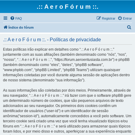
.:: A e r o F ó r u m ::.
FAQ
Registrar
Entrar
P
Índice do fórum
e
.:: A e r o F ó r u m ::. - Políticas de privacidade
s
q
Estas políticas irão explicar em detalhes como “.:: A e r o F ó r u m ::.”
juntamente com as suas afiliações (também denominado como “nós”, “nos”,
u
“nosso”, “.:: A e r o F ó r u m ::.”, “https://forum.aeroentusiasta.com.br”) e phpBB
i
(também denominado como “eles”, “deles”, “phpBB software”,
“www.phpbb.com”, “phpBB Limited”, “phpBB Teams”) utilizam quaisquer
s
informações coletadas por você durante alguma sessão de aplicações dentro
a
de nosso sistema (denominado “sua informação”).
r
As suas informações são coletadas por dois meios. Primeiramente, através de
seu navegador, “.:: A e r o F ó r u m ::.” irá fazer com que o software phpBB gere
um determinado número de cookies, que são pequenos arquivos de texto
adicionados ao seu navegador. Os primeiros dois cookies contêm um
identificador de usuários (“user-id”) e um identificador de sessão
anônima(“session-id”), automaticamente concedidos a você pelo software. Um
terceiro cookie será criado uma vez que você tenha visualizado tópicos e/ou
fóruns em “.:: A e r o F ó r u m ::.” e será utilizado para armazenar quais tópicos
foram lidos, e por meio disso e outros, aperfeiçoar a sua experiência enquanto