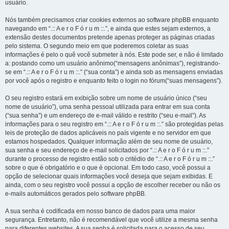
usuário.
Nós também precisamos criar cookies externos ao software phpBB enquanto
navegando em “.:: A e r o F ó r u m ::.”, e ainda que estes sejam externos, a
extensão destes documentos pretende apenas proteger as páginas criadas
pelo sistema. O segundo meio em que poderemos coletar as suas
informações é pelo o quê você submeter à nós. Este pode ser, e não é limitado
a: postando como um usuário anônimo(“mensagens anônimas”), registrando-
se em “.:: A e r o F ó r u m ::.” (“sua conta”) e ainda sob as mensagens enviadas
por você após o registro e enquanto feito o login no fórum(“suas mensagens”).
O seu registro estará em exibição sobre um nome de usuário único (“seu
nome de usuário”), uma senha pessoal utilizada para entrar em sua conta
(“sua senha”) e um endereço de e-mail válido e restrito (“seu e-mail”). As
informações para o seu registro em “.:: A e r o F ó r u m ::.” são protegidas pelas
leis de proteção de dados aplicáveis no país vigente e no servidor em que
estamos hospedados. Qualquer informação além de seu nome de usuário,
sua senha e seu endereço de e-mail solicitados por “.:: A e r o F ó r u m ::.”
durante o processo de registro estão sob o critédio de “.:: A e r o F ó r u m ::.”
sobre o que é obrigatório e o que é opcional. Em todo caso, você possui a
opção de selecionar quais informações você deseja que sejam exibidas. E
ainda, com o seu registro você possui a opção de escolher receber ou não os
e-mails automáticos gerados pelo software phpBB.
A sua senha é codificada em nosso banco de dados para uma maior
segurança. Entretanto, não é recomendável que você utilize a mesma senha
para diferentes websites. A sua senha é solicitada para o acesso de seu