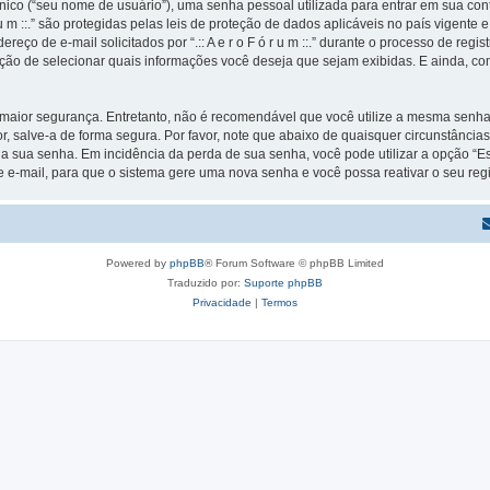
ico (“seu nome de usuário”), uma senha pessoal utilizada para entrar em sua conta
ó r u m ::.” são protegidas pelas leis de proteção de dados aplicáveis no país vige
de e-mail solicitados por “.:: A e r o F ó r u m ::.” durante o processo de registro e
pção de selecionar quais informações você deseja que sejam exibidas. E ainda, co
ior segurança. Entretanto, não é recomendável que você utilize a mesma senha pa
avor, salve-a de forma segura. Por favor, note que abaixo de quaisquer circunstâncias n
ir a sua senha. Em incidência da perda de sua senha, você pode utilizar a opção “
e e-mail, para que o sistema gere uma nova senha e você possa reativar o seu regi
Powered by
phpBB
® Forum Software © phpBB Limited
Traduzido por:
Suporte phpBB
Privacidade
|
Termos