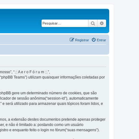
Pesquisar
Pesquisa avançad
Registrar
Entrar
o”, “.:: A e r o F ó r u m ::.”,
 “phpBB Teams”) utilizam quaisquer informações coletadas por
ware phpBB gere um determinado número de cookies, que são
ificador de sessão anônima(“session-id”), automaticamente
.” e será utilizado para armazenar quais tópicos foram lidos, e
ternos, a extensão destes documentos pretende apenas proteger
er, e não é limitado a: postando como um usuário
gistro e enquanto feito o login no fórum(“suas mensagens”).