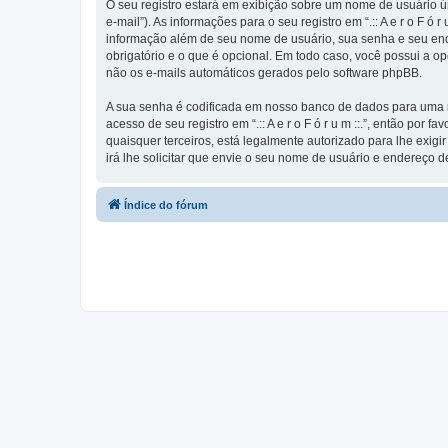
O seu registro estará em exibição sobre um nome de usuário ún
e-mail”). As informações para o seu registro em “.:: A e r o F 
informação além de seu nome de usuário, sua senha e seu endereço 
obrigatório e o que é opcional. Em todo caso, você possui a o
não os e-mails automáticos gerados pelo software phpBB.
A sua senha é codificada em nosso banco de dados para uma ma
acesso de seu registro em “.:: A e r o F ó r u m ::.”, então por f
quaisquer terceiros, está legalmente autorizado para lhe exig
irá lhe solicitar que envie o seu nome de usuário e endereço d
Índice do fórum