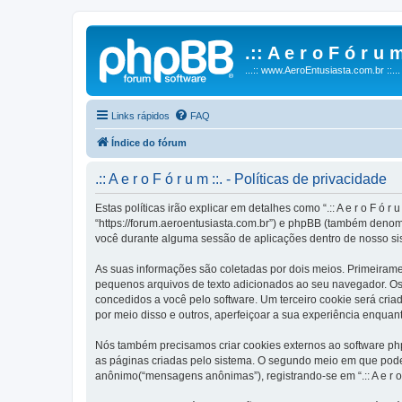
.:: A e r o F ó r u m
...:: www.AeroEntusiasta.com.br ::...
Links rápidos
FAQ
Índice do fórum
.:: A e r o F ó r u m ::. - Políticas de privacidade
Estas políticas irão explicar em detalhes como “.:: A e r o F ó r 
“https://forum.aeroentusiasta.com.br”) e phpBB (também denom
você durante alguma sessão de aplicações dentro de nosso si
As suas informações são coletadas por dois meios. Primeirament
pequenos arquivos de texto adicionados ao seu navegador. Os p
concedidos a você pelo software. Um terceiro cookie será criado 
por meio disso e outros, aperfeiçoar a sua experiência enquant
Nós também precisamos criar cookies externos ao software php
as páginas criadas pelo sistema. O segundo meio em que poder
anônimo(“mensagens anônimas”), registrando-se em “.:: A e r o 