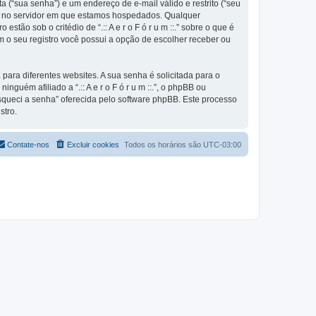
 (“sua senha”) e um endereço de e-mail válido e restrito (“seu
nte e no servidor em que estamos hospedados. Qualquer
stão sob o critédio de “.:: A e r o F ó r u m ::.” sobre o que é
m o seu registro você possui a opção de escolher receber ou
ra diferentes websites. A sua senha é solicitada para o
inguém afiliado a “.:: A e r o F ó r u m ::.”, o phpBB ou
Esqueci a senha” oferecida pelo software phpBB. Este processo
stro.
Contate-nos
Excluir cookies
Todos os horários são
UTC-03:00