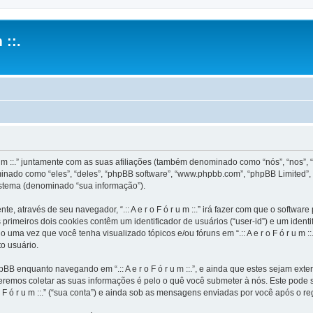
 ::.
u m ::.” juntamente com as suas afiliações (também denominado como “nós”, “nos”, “noss
inado como “eles”, “deles”, “phpBB software”, “www.phpbb.com”, “phpBB Limited”,
stema (denominado “sua informação”).
e, através de seu navegador, “.:: A e r o F ó r u m ::.” irá fazer com que o soft
rimeiros dois cookies contêm um identificador de usuários (“user-id”) e um ident
uma vez que você tenha visualizado tópicos e/ou fóruns em “.:: A e r o F ó r u m ::
o usuário.
BB enquanto navegando em “.:: A e r o F ó r u m ::.”, e ainda que estes sejam ex
emos coletar as suas informações é pelo o quê você submeter à nós. Este pode s
F ó r u m ::.” (“sua conta”) e ainda sob as mensagens enviadas por você após o re