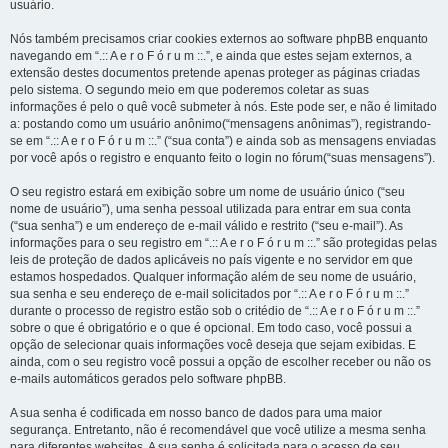
usuário.
Nós também precisamos criar cookies externos ao software phpBB enquanto
navegando em “.:: A e r o F ó r u m ::.”, e ainda que estes sejam externos, a
extensão destes documentos pretende apenas proteger as páginas criadas
pelo sistema. O segundo meio em que poderemos coletar as suas
informações é pelo o quê você submeter à nós. Este pode ser, e não é limitado
a: postando como um usuário anônimo(“mensagens anônimas”), registrando-
se em “.:: A e r o F ó r u m ::.” (“sua conta”) e ainda sob as mensagens enviadas
por você após o registro e enquanto feito o login no fórum(“suas mensagens”).
O seu registro estará em exibição sobre um nome de usuário único (“seu
nome de usuário”), uma senha pessoal utilizada para entrar em sua conta
(“sua senha”) e um endereço de e-mail válido e restrito (“seu e-mail”). As
informações para o seu registro em “.:: A e r o F ó r u m ::.” são protegidas pelas
leis de proteção de dados aplicáveis no país vigente e no servidor em que
estamos hospedados. Qualquer informação além de seu nome de usuário,
sua senha e seu endereço de e-mail solicitados por “.:: A e r o F ó r u m ::.”
durante o processo de registro estão sob o critédio de “.:: A e r o F ó r u m ::.”
sobre o que é obrigatório e o que é opcional. Em todo caso, você possui a
opção de selecionar quais informações você deseja que sejam exibidas. E
ainda, com o seu registro você possui a opção de escolher receber ou não os
e-mails automáticos gerados pelo software phpBB.
A sua senha é codificada em nosso banco de dados para uma maior
segurança. Entretanto, não é recomendável que você utilize a mesma senha
para diferentes websites. A sua senha é solicitada para o acesso de seu