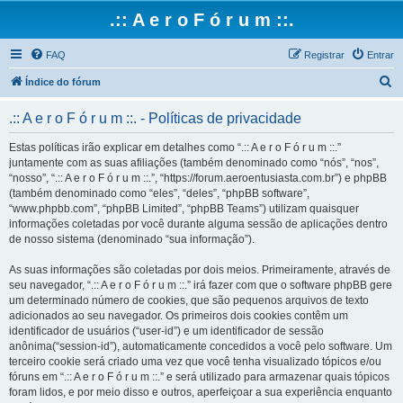
.:: A e r o F ó r u m ::.
FAQ
Registrar
Entrar
P
Índice do fórum
e
.:: A e r o F ó r u m ::. - Políticas de privacidade
s
q
Estas políticas irão explicar em detalhes como “.:: A e r o F ó r u m ::.”
juntamente com as suas afiliações (também denominado como “nós”, “nos”,
u
“nosso”, “.:: A e r o F ó r u m ::.”, “https://forum.aeroentusiasta.com.br”) e phpBB
i
(também denominado como “eles”, “deles”, “phpBB software”,
“www.phpbb.com”, “phpBB Limited”, “phpBB Teams”) utilizam quaisquer
s
informações coletadas por você durante alguma sessão de aplicações dentro
a
de nosso sistema (denominado “sua informação”).
r
As suas informações são coletadas por dois meios. Primeiramente, através de
seu navegador, “.:: A e r o F ó r u m ::.” irá fazer com que o software phpBB gere
um determinado número de cookies, que são pequenos arquivos de texto
adicionados ao seu navegador. Os primeiros dois cookies contêm um
identificador de usuários (“user-id”) e um identificador de sessão
anônima(“session-id”), automaticamente concedidos a você pelo software. Um
terceiro cookie será criado uma vez que você tenha visualizado tópicos e/ou
fóruns em “.:: A e r o F ó r u m ::.” e será utilizado para armazenar quais tópicos
foram lidos, e por meio disso e outros, aperfeiçoar a sua experiência enquanto