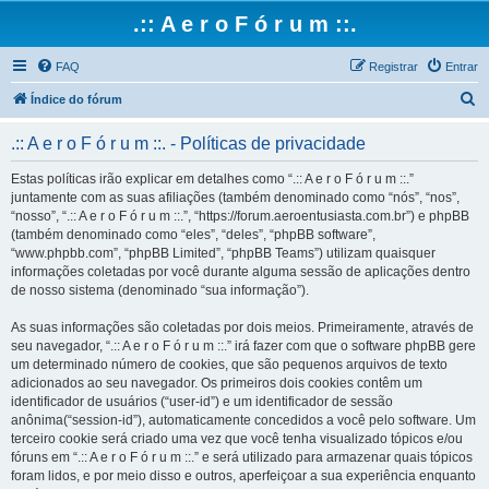
.:: A e r o F ó r u m ::.
FAQ
Registrar
Entrar
P
Índice do fórum
e
.:: A e r o F ó r u m ::. - Políticas de privacidade
s
q
Estas políticas irão explicar em detalhes como “.:: A e r o F ó r u m ::.”
juntamente com as suas afiliações (também denominado como “nós”, “nos”,
u
“nosso”, “.:: A e r o F ó r u m ::.”, “https://forum.aeroentusiasta.com.br”) e phpBB
i
(também denominado como “eles”, “deles”, “phpBB software”,
“www.phpbb.com”, “phpBB Limited”, “phpBB Teams”) utilizam quaisquer
s
informações coletadas por você durante alguma sessão de aplicações dentro
a
de nosso sistema (denominado “sua informação”).
r
As suas informações são coletadas por dois meios. Primeiramente, através de
seu navegador, “.:: A e r o F ó r u m ::.” irá fazer com que o software phpBB gere
um determinado número de cookies, que são pequenos arquivos de texto
adicionados ao seu navegador. Os primeiros dois cookies contêm um
identificador de usuários (“user-id”) e um identificador de sessão
anônima(“session-id”), automaticamente concedidos a você pelo software. Um
terceiro cookie será criado uma vez que você tenha visualizado tópicos e/ou
fóruns em “.:: A e r o F ó r u m ::.” e será utilizado para armazenar quais tópicos
foram lidos, e por meio disso e outros, aperfeiçoar a sua experiência enquanto