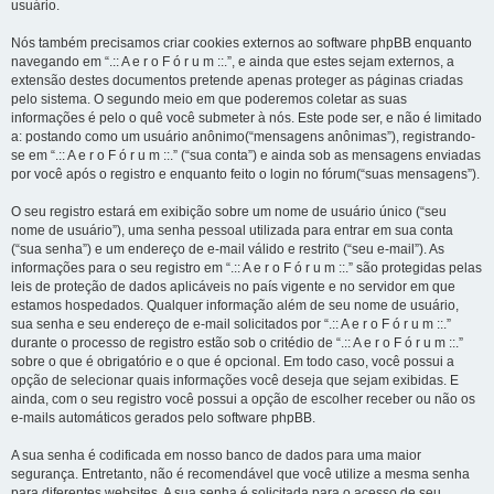
usuário.
Nós também precisamos criar cookies externos ao software phpBB enquanto
navegando em “.:: A e r o F ó r u m ::.”, e ainda que estes sejam externos, a
extensão destes documentos pretende apenas proteger as páginas criadas
pelo sistema. O segundo meio em que poderemos coletar as suas
informações é pelo o quê você submeter à nós. Este pode ser, e não é limitado
a: postando como um usuário anônimo(“mensagens anônimas”), registrando-
se em “.:: A e r o F ó r u m ::.” (“sua conta”) e ainda sob as mensagens enviadas
por você após o registro e enquanto feito o login no fórum(“suas mensagens”).
O seu registro estará em exibição sobre um nome de usuário único (“seu
nome de usuário”), uma senha pessoal utilizada para entrar em sua conta
(“sua senha”) e um endereço de e-mail válido e restrito (“seu e-mail”). As
informações para o seu registro em “.:: A e r o F ó r u m ::.” são protegidas pelas
leis de proteção de dados aplicáveis no país vigente e no servidor em que
estamos hospedados. Qualquer informação além de seu nome de usuário,
sua senha e seu endereço de e-mail solicitados por “.:: A e r o F ó r u m ::.”
durante o processo de registro estão sob o critédio de “.:: A e r o F ó r u m ::.”
sobre o que é obrigatório e o que é opcional. Em todo caso, você possui a
opção de selecionar quais informações você deseja que sejam exibidas. E
ainda, com o seu registro você possui a opção de escolher receber ou não os
e-mails automáticos gerados pelo software phpBB.
A sua senha é codificada em nosso banco de dados para uma maior
segurança. Entretanto, não é recomendável que você utilize a mesma senha
para diferentes websites. A sua senha é solicitada para o acesso de seu