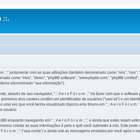
 ::.
u m ::.” juntamente com as suas afiliações (também denominado como “nós”, “nos”, “noss
inado como “eles”, “deles”, “phpBB software”, “www.phpbb.com”, “phpBB Limited”,
stema (denominado “sua informação”).
e, através de seu navegador, “.:: A e r o F ó r u m ::.” irá fazer com que o soft
rimeiros dois cookies contêm um identificador de usuários (“user-id”) e um ident
uma vez que você tenha visualizado tópicos e/ou fóruns em “.:: A e r o F ó r u m ::
o usuário.
BB enquanto navegando em “.:: A e r o F ó r u m ::.”, e ainda que estes sejam ex
emos coletar as suas informações é pelo o quê você submeter à nós. Este pode s
F ó r u m ::.” (“sua conta”) e ainda sob as mensagens enviadas por você após o re