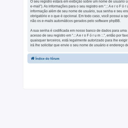
O seu registro estará em exibição sobre um nome de usuário ún
e-mail”). As informações para o seu registro em “.:: A e r o F 
informação além de seu nome de usuário, sua senha e seu endereço 
obrigatório e o que é opcional. Em todo caso, você possui a o
não os e-mails automáticos gerados pelo software phpBB.
A sua senha é codificada em nosso banco de dados para uma ma
acesso de seu registro em “.:: A e r o F ó r u m ::.”, então por f
quaisquer terceiros, está legalmente autorizado para lhe exig
irá lhe solicitar que envie o seu nome de usuário e endereço d
Índice do fórum