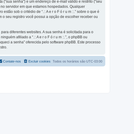
 (“sua senha”) e um endereço de e-mail válido e restrito (“seu
nte e no servidor em que estamos hospedados. Qualquer
stão sob o critédio de “.:: A e r o F ó r u m ::.” sobre o que é
m o seu registro você possui a opção de escolher receber ou
ra diferentes websites. A sua senha é solicitada para o
inguém afiliado a “.:: A e r o F ó r u m ::.”, o phpBB ou
Esqueci a senha” oferecida pelo software phpBB. Este processo
stro.
Contate-nos
Excluir cookies
Todos os horários são
UTC-03:00