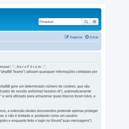
Pesquisar
Pesquisa avançad
Registrar
Entrar
o”, “.:: A e r o F ó r u m ::.”,
 “phpBB Teams”) utilizam quaisquer informações coletadas por
ware phpBB gere um determinado número de cookies, que são
ificador de sessão anônima(“session-id”), automaticamente
.” e será utilizado para armazenar quais tópicos foram lidos, e
ternos, a extensão destes documentos pretende apenas proteger
er, e não é limitado a: postando como um usuário
gistro e enquanto feito o login no fórum(“suas mensagens”).