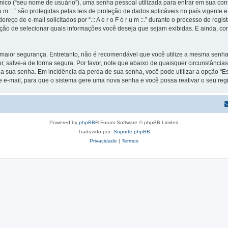
ico (“seu nome de usuário”), uma senha pessoal utilizada para entrar em sua conta
ó r u m ::.” são protegidas pelas leis de proteção de dados aplicáveis no país vige
de e-mail solicitados por “.:: A e r o F ó r u m ::.” durante o processo de registro e
pção de selecionar quais informações você deseja que sejam exibidas. E ainda, co
ior segurança. Entretanto, não é recomendável que você utilize a mesma senha pa
avor, salve-a de forma segura. Por favor, note que abaixo de quaisquer circunstâncias n
ir a sua senha. Em incidência da perda de sua senha, você pode utilizar a opção “
e e-mail, para que o sistema gere uma nova senha e você possa reativar o seu regi
Powered by
phpBB
® Forum Software © phpBB Limited
Traduzido por:
Suporte phpBB
Privacidade
|
Termos