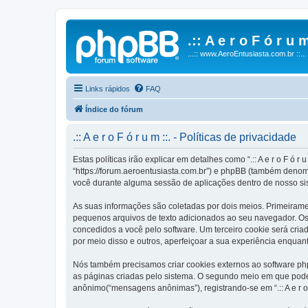
.:: A e r o F ó r u m
...:: www.AeroEntusiasta.com.br ::...
Links rápidos
FAQ
Índice do fórum
.:: A e r o F ó r u m ::. - Políticas de privacidade
Estas políticas irão explicar em detalhes como “.:: A e r o F ó r 
“https://forum.aeroentusiasta.com.br”) e phpBB (também denom
você durante alguma sessão de aplicações dentro de nosso si
As suas informações são coletadas por dois meios. Primeirament
pequenos arquivos de texto adicionados ao seu navegador. Os p
concedidos a você pelo software. Um terceiro cookie será criado 
por meio disso e outros, aperfeiçoar a sua experiência enquant
Nós também precisamos criar cookies externos ao software php
as páginas criadas pelo sistema. O segundo meio em que poder
anônimo(“mensagens anônimas”), registrando-se em “.:: A e r o 