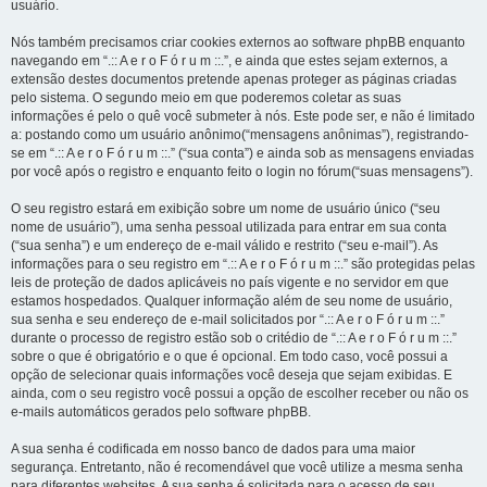
usuário.
Nós também precisamos criar cookies externos ao software phpBB enquanto
navegando em “.:: A e r o F ó r u m ::.”, e ainda que estes sejam externos, a
extensão destes documentos pretende apenas proteger as páginas criadas
pelo sistema. O segundo meio em que poderemos coletar as suas
informações é pelo o quê você submeter à nós. Este pode ser, e não é limitado
a: postando como um usuário anônimo(“mensagens anônimas”), registrando-
se em “.:: A e r o F ó r u m ::.” (“sua conta”) e ainda sob as mensagens enviadas
por você após o registro e enquanto feito o login no fórum(“suas mensagens”).
O seu registro estará em exibição sobre um nome de usuário único (“seu
nome de usuário”), uma senha pessoal utilizada para entrar em sua conta
(“sua senha”) e um endereço de e-mail válido e restrito (“seu e-mail”). As
informações para o seu registro em “.:: A e r o F ó r u m ::.” são protegidas pelas
leis de proteção de dados aplicáveis no país vigente e no servidor em que
estamos hospedados. Qualquer informação além de seu nome de usuário,
sua senha e seu endereço de e-mail solicitados por “.:: A e r o F ó r u m ::.”
durante o processo de registro estão sob o critédio de “.:: A e r o F ó r u m ::.”
sobre o que é obrigatório e o que é opcional. Em todo caso, você possui a
opção de selecionar quais informações você deseja que sejam exibidas. E
ainda, com o seu registro você possui a opção de escolher receber ou não os
e-mails automáticos gerados pelo software phpBB.
A sua senha é codificada em nosso banco de dados para uma maior
segurança. Entretanto, não é recomendável que você utilize a mesma senha
para diferentes websites. A sua senha é solicitada para o acesso de seu