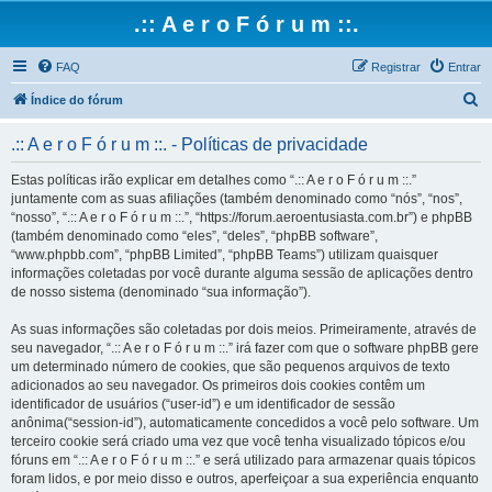
.:: A e r o F ó r u m ::.
FAQ
Registrar
Entrar
P
Índice do fórum
e
.:: A e r o F ó r u m ::. - Políticas de privacidade
s
q
Estas políticas irão explicar em detalhes como “.:: A e r o F ó r u m ::.”
juntamente com as suas afiliações (também denominado como “nós”, “nos”,
u
“nosso”, “.:: A e r o F ó r u m ::.”, “https://forum.aeroentusiasta.com.br”) e phpBB
i
(também denominado como “eles”, “deles”, “phpBB software”,
“www.phpbb.com”, “phpBB Limited”, “phpBB Teams”) utilizam quaisquer
s
informações coletadas por você durante alguma sessão de aplicações dentro
a
de nosso sistema (denominado “sua informação”).
r
As suas informações são coletadas por dois meios. Primeiramente, através de
seu navegador, “.:: A e r o F ó r u m ::.” irá fazer com que o software phpBB gere
um determinado número de cookies, que são pequenos arquivos de texto
adicionados ao seu navegador. Os primeiros dois cookies contêm um
identificador de usuários (“user-id”) e um identificador de sessão
anônima(“session-id”), automaticamente concedidos a você pelo software. Um
terceiro cookie será criado uma vez que você tenha visualizado tópicos e/ou
fóruns em “.:: A e r o F ó r u m ::.” e será utilizado para armazenar quais tópicos
foram lidos, e por meio disso e outros, aperfeiçoar a sua experiência enquanto