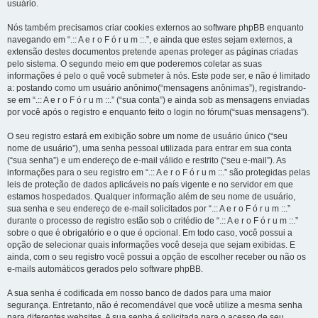
usuário.
Nós também precisamos criar cookies externos ao software phpBB enquanto
navegando em “.:: A e r o F ó r u m ::.”, e ainda que estes sejam externos, a
extensão destes documentos pretende apenas proteger as páginas criadas
pelo sistema. O segundo meio em que poderemos coletar as suas
informações é pelo o quê você submeter à nós. Este pode ser, e não é limitado
a: postando como um usuário anônimo(“mensagens anônimas”), registrando-
se em “.:: A e r o F ó r u m ::.” (“sua conta”) e ainda sob as mensagens enviadas
por você após o registro e enquanto feito o login no fórum(“suas mensagens”).
O seu registro estará em exibição sobre um nome de usuário único (“seu
nome de usuário”), uma senha pessoal utilizada para entrar em sua conta
(“sua senha”) e um endereço de e-mail válido e restrito (“seu e-mail”). As
informações para o seu registro em “.:: A e r o F ó r u m ::.” são protegidas pelas
leis de proteção de dados aplicáveis no país vigente e no servidor em que
estamos hospedados. Qualquer informação além de seu nome de usuário,
sua senha e seu endereço de e-mail solicitados por “.:: A e r o F ó r u m ::.”
durante o processo de registro estão sob o critédio de “.:: A e r o F ó r u m ::.”
sobre o que é obrigatório e o que é opcional. Em todo caso, você possui a
opção de selecionar quais informações você deseja que sejam exibidas. E
ainda, com o seu registro você possui a opção de escolher receber ou não os
e-mails automáticos gerados pelo software phpBB.
A sua senha é codificada em nosso banco de dados para uma maior
segurança. Entretanto, não é recomendável que você utilize a mesma senha
para diferentes websites. A sua senha é solicitada para o acesso de seu