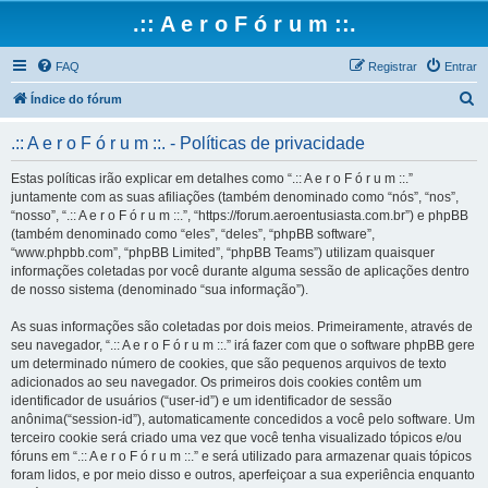
.:: A e r o F ó r u m ::.
FAQ
Registrar
Entrar
P
Índice do fórum
e
.:: A e r o F ó r u m ::. - Políticas de privacidade
s
q
Estas políticas irão explicar em detalhes como “.:: A e r o F ó r u m ::.”
juntamente com as suas afiliações (também denominado como “nós”, “nos”,
u
“nosso”, “.:: A e r o F ó r u m ::.”, “https://forum.aeroentusiasta.com.br”) e phpBB
i
(também denominado como “eles”, “deles”, “phpBB software”,
“www.phpbb.com”, “phpBB Limited”, “phpBB Teams”) utilizam quaisquer
s
informações coletadas por você durante alguma sessão de aplicações dentro
a
de nosso sistema (denominado “sua informação”).
r
As suas informações são coletadas por dois meios. Primeiramente, através de
seu navegador, “.:: A e r o F ó r u m ::.” irá fazer com que o software phpBB gere
um determinado número de cookies, que são pequenos arquivos de texto
adicionados ao seu navegador. Os primeiros dois cookies contêm um
identificador de usuários (“user-id”) e um identificador de sessão
anônima(“session-id”), automaticamente concedidos a você pelo software. Um
terceiro cookie será criado uma vez que você tenha visualizado tópicos e/ou
fóruns em “.:: A e r o F ó r u m ::.” e será utilizado para armazenar quais tópicos
foram lidos, e por meio disso e outros, aperfeiçoar a sua experiência enquanto