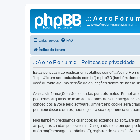
.:: A e r o F ó r u m
...:: www.AeroEntusiasta.com.br ::...
Links rápidos
FAQ
Índice do fórum
.:: A e r o F ó r u m ::. - Políticas de privacidade
Estas políticas irão explicar em detalhes como “.:: A e r o F ó r 
“https://forum.aeroentusiasta.com.br”) e phpBB (também denom
você durante alguma sessão de aplicações dentro de nosso si
As suas informações são coletadas por dois meios. Primeirament
pequenos arquivos de texto adicionados ao seu navegador. Os p
concedidos a você pelo software. Um terceiro cookie será criado 
por meio disso e outros, aperfeiçoar a sua experiência enquant
Nós também precisamos criar cookies externos ao software php
as páginas criadas pelo sistema. O segundo meio em que poder
anônimo(“mensagens anônimas”), registrando-se em “.:: A e r o 