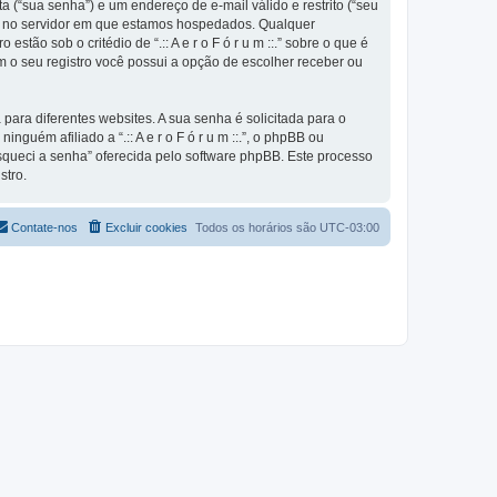
 (“sua senha”) e um endereço de e-mail válido e restrito (“seu
nte e no servidor em que estamos hospedados. Qualquer
stão sob o critédio de “.:: A e r o F ó r u m ::.” sobre o que é
m o seu registro você possui a opção de escolher receber ou
ra diferentes websites. A sua senha é solicitada para o
inguém afiliado a “.:: A e r o F ó r u m ::.”, o phpBB ou
Esqueci a senha” oferecida pelo software phpBB. Este processo
stro.
Contate-nos
Excluir cookies
Todos os horários são
UTC-03:00