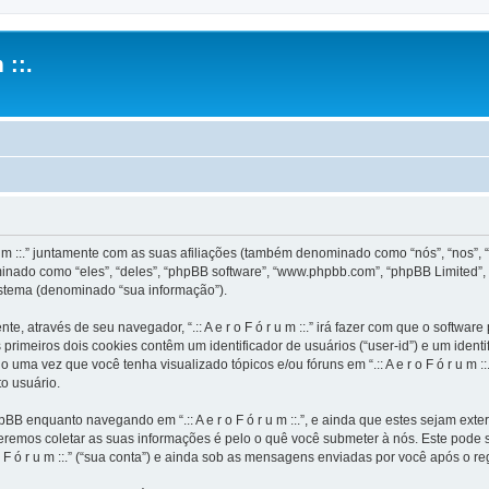
 ::.
u m ::.” juntamente com as suas afiliações (também denominado como “nós”, “nos”, “noss
inado como “eles”, “deles”, “phpBB software”, “www.phpbb.com”, “phpBB Limited”,
stema (denominado “sua informação”).
e, através de seu navegador, “.:: A e r o F ó r u m ::.” irá fazer com que o soft
rimeiros dois cookies contêm um identificador de usuários (“user-id”) e um ident
uma vez que você tenha visualizado tópicos e/ou fóruns em “.:: A e r o F ó r u m ::
o usuário.
BB enquanto navegando em “.:: A e r o F ó r u m ::.”, e ainda que estes sejam ex
emos coletar as suas informações é pelo o quê você submeter à nós. Este pode s
F ó r u m ::.” (“sua conta”) e ainda sob as mensagens enviadas por você após o re