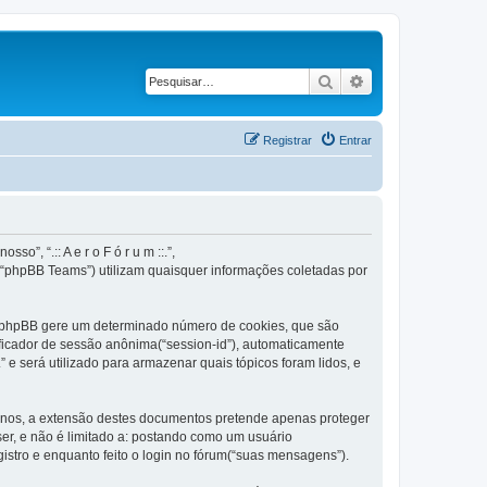
Pesquisar
Pesquisa avançad
Registrar
Entrar
o”, “.:: A e r o F ó r u m ::.”,
 “phpBB Teams”) utilizam quaisquer informações coletadas por
ware phpBB gere um determinado número de cookies, que são
ificador de sessão anônima(“session-id”), automaticamente
.” e será utilizado para armazenar quais tópicos foram lidos, e
ternos, a extensão destes documentos pretende apenas proteger
er, e não é limitado a: postando como um usuário
gistro e enquanto feito o login no fórum(“suas mensagens”).