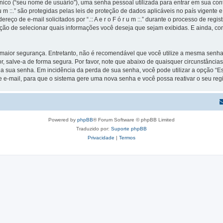
ico (“seu nome de usuário”), uma senha pessoal utilizada para entrar em sua conta
ó r u m ::.” são protegidas pelas leis de proteção de dados aplicáveis no país vige
de e-mail solicitados por “.:: A e r o F ó r u m ::.” durante o processo de registro e
pção de selecionar quais informações você deseja que sejam exibidas. E ainda, co
ior segurança. Entretanto, não é recomendável que você utilize a mesma senha pa
avor, salve-a de forma segura. Por favor, note que abaixo de quaisquer circunstâncias n
ir a sua senha. Em incidência da perda de sua senha, você pode utilizar a opção “
e e-mail, para que o sistema gere uma nova senha e você possa reativar o seu regi
Powered by
phpBB
® Forum Software © phpBB Limited
Traduzido por:
Suporte phpBB
Privacidade
|
Termos