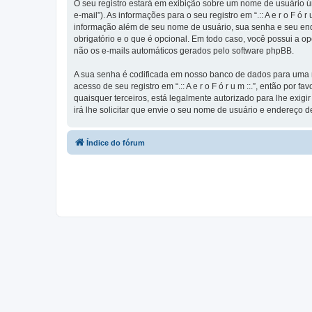
O seu registro estará em exibição sobre um nome de usuário ún
e-mail”). As informações para o seu registro em “.:: A e r o F 
informação além de seu nome de usuário, sua senha e seu endereço 
obrigatório e o que é opcional. Em todo caso, você possui a o
não os e-mails automáticos gerados pelo software phpBB.
A sua senha é codificada em nosso banco de dados para uma ma
acesso de seu registro em “.:: A e r o F ó r u m ::.”, então por f
quaisquer terceiros, está legalmente autorizado para lhe exig
irá lhe solicitar que envie o seu nome de usuário e endereço d
Índice do fórum