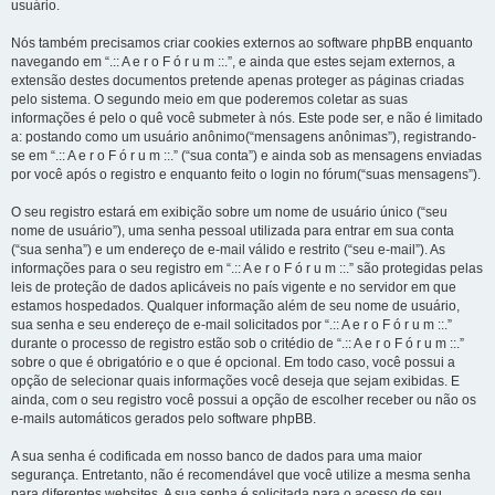
usuário.
Nós também precisamos criar cookies externos ao software phpBB enquanto
navegando em “.:: A e r o F ó r u m ::.”, e ainda que estes sejam externos, a
extensão destes documentos pretende apenas proteger as páginas criadas
pelo sistema. O segundo meio em que poderemos coletar as suas
informações é pelo o quê você submeter à nós. Este pode ser, e não é limitado
a: postando como um usuário anônimo(“mensagens anônimas”), registrando-
se em “.:: A e r o F ó r u m ::.” (“sua conta”) e ainda sob as mensagens enviadas
por você após o registro e enquanto feito o login no fórum(“suas mensagens”).
O seu registro estará em exibição sobre um nome de usuário único (“seu
nome de usuário”), uma senha pessoal utilizada para entrar em sua conta
(“sua senha”) e um endereço de e-mail válido e restrito (“seu e-mail”). As
informações para o seu registro em “.:: A e r o F ó r u m ::.” são protegidas pelas
leis de proteção de dados aplicáveis no país vigente e no servidor em que
estamos hospedados. Qualquer informação além de seu nome de usuário,
sua senha e seu endereço de e-mail solicitados por “.:: A e r o F ó r u m ::.”
durante o processo de registro estão sob o critédio de “.:: A e r o F ó r u m ::.”
sobre o que é obrigatório e o que é opcional. Em todo caso, você possui a
opção de selecionar quais informações você deseja que sejam exibidas. E
ainda, com o seu registro você possui a opção de escolher receber ou não os
e-mails automáticos gerados pelo software phpBB.
A sua senha é codificada em nosso banco de dados para uma maior
segurança. Entretanto, não é recomendável que você utilize a mesma senha
para diferentes websites. A sua senha é solicitada para o acesso de seu