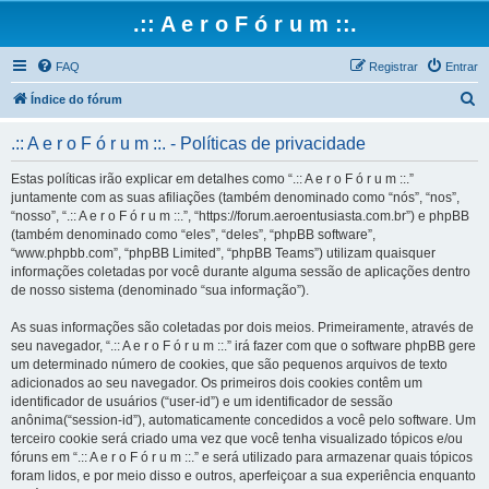
.:: A e r o F ó r u m ::.
FAQ
Registrar
Entrar
P
Índice do fórum
e
.:: A e r o F ó r u m ::. - Políticas de privacidade
s
q
Estas políticas irão explicar em detalhes como “.:: A e r o F ó r u m ::.”
juntamente com as suas afiliações (também denominado como “nós”, “nos”,
u
“nosso”, “.:: A e r o F ó r u m ::.”, “https://forum.aeroentusiasta.com.br”) e phpBB
i
(também denominado como “eles”, “deles”, “phpBB software”,
“www.phpbb.com”, “phpBB Limited”, “phpBB Teams”) utilizam quaisquer
s
informações coletadas por você durante alguma sessão de aplicações dentro
a
de nosso sistema (denominado “sua informação”).
r
As suas informações são coletadas por dois meios. Primeiramente, através de
seu navegador, “.:: A e r o F ó r u m ::.” irá fazer com que o software phpBB gere
um determinado número de cookies, que são pequenos arquivos de texto
adicionados ao seu navegador. Os primeiros dois cookies contêm um
identificador de usuários (“user-id”) e um identificador de sessão
anônima(“session-id”), automaticamente concedidos a você pelo software. Um
terceiro cookie será criado uma vez que você tenha visualizado tópicos e/ou
fóruns em “.:: A e r o F ó r u m ::.” e será utilizado para armazenar quais tópicos
foram lidos, e por meio disso e outros, aperfeiçoar a sua experiência enquanto