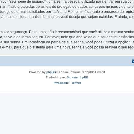
ico (“seu nome de usuário”), uma senha pessoal utilizada para entrar em sua conta
ó r u m ::.” são protegidas pelas leis de proteção de dados aplicáveis no país vige
de e-mail solicitados por “.:: A e r o F ó r u m ::.” durante o processo de registro e
pção de selecionar quais informações você deseja que sejam exibidas. E ainda, co
ior segurança. Entretanto, não é recomendável que você utilize a mesma senha pa
avor, salve-a de forma segura. Por favor, note que abaixo de quaisquer circunstâncias n
ir a sua senha. Em incidência da perda de sua senha, você pode utilizar a opção “
e e-mail, para que o sistema gere uma nova senha e você possa reativar o seu regi
Powered by
phpBB
® Forum Software © phpBB Limited
Traduzido por:
Suporte phpBB
Privacidade
|
Termos