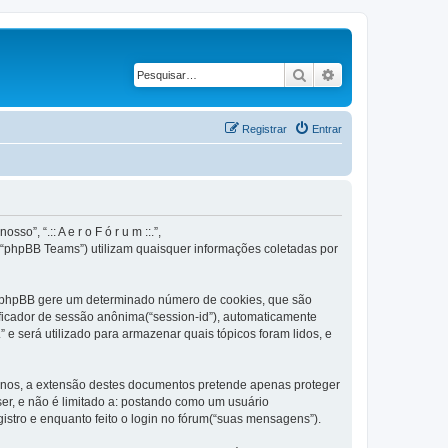
Pesquisar
Pesquisa avançad
Registrar
Entrar
o”, “.:: A e r o F ó r u m ::.”,
 “phpBB Teams”) utilizam quaisquer informações coletadas por
ware phpBB gere um determinado número de cookies, que são
ificador de sessão anônima(“session-id”), automaticamente
.” e será utilizado para armazenar quais tópicos foram lidos, e
ternos, a extensão destes documentos pretende apenas proteger
er, e não é limitado a: postando como um usuário
gistro e enquanto feito o login no fórum(“suas mensagens”).