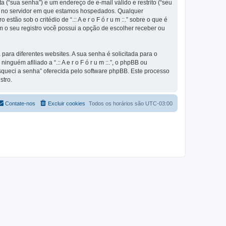
 (“sua senha”) e um endereço de e-mail válido e restrito (“seu
nte e no servidor em que estamos hospedados. Qualquer
stão sob o critédio de “.:: A e r o F ó r u m ::.” sobre o que é
m o seu registro você possui a opção de escolher receber ou
ra diferentes websites. A sua senha é solicitada para o
inguém afiliado a “.:: A e r o F ó r u m ::.”, o phpBB ou
Esqueci a senha” oferecida pelo software phpBB. Este processo
stro.
Contate-nos
Excluir cookies
Todos os horários são
UTC-03:00