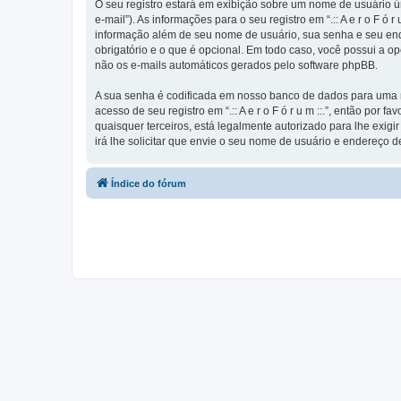
O seu registro estará em exibição sobre um nome de usuário ún
e-mail”). As informações para o seu registro em “.:: A e r o F 
informação além de seu nome de usuário, sua senha e seu endereço 
obrigatório e o que é opcional. Em todo caso, você possui a o
não os e-mails automáticos gerados pelo software phpBB.
A sua senha é codificada em nosso banco de dados para uma ma
acesso de seu registro em “.:: A e r o F ó r u m ::.”, então por f
quaisquer terceiros, está legalmente autorizado para lhe exig
irá lhe solicitar que envie o seu nome de usuário e endereço d
Índice do fórum