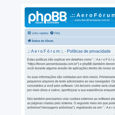
.:: A e r o F ó r u m
...:: www.AeroEntusiasta.com.br ::...
Links rápidos
FAQ
Índice do fórum
.:: A e r o F ó r u m ::. - Políticas de privacidade
Estas políticas irão explicar em detalhes como “.:: A e r o F ó r 
“https://forum.aeroentusiasta.com.br”) e phpBB (também denom
você durante alguma sessão de aplicações dentro de nosso si
As suas informações são coletadas por dois meios. Primeirament
pequenos arquivos de texto adicionados ao seu navegador. Os p
concedidos a você pelo software. Um terceiro cookie será criado 
por meio disso e outros, aperfeiçoar a sua experiência enquant
Nós também precisamos criar cookies externos ao software php
as páginas criadas pelo sistema. O segundo meio em que poder
anônimo(“mensagens anônimas”), registrando-se em “.:: A e r o 