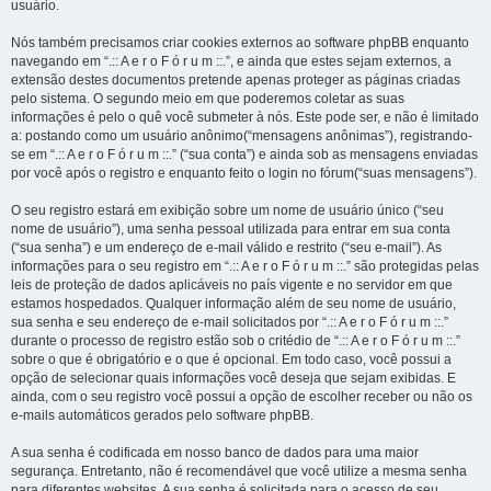
usuário.
Nós também precisamos criar cookies externos ao software phpBB enquanto
navegando em “.:: A e r o F ó r u m ::.”, e ainda que estes sejam externos, a
extensão destes documentos pretende apenas proteger as páginas criadas
pelo sistema. O segundo meio em que poderemos coletar as suas
informações é pelo o quê você submeter à nós. Este pode ser, e não é limitado
a: postando como um usuário anônimo(“mensagens anônimas”), registrando-
se em “.:: A e r o F ó r u m ::.” (“sua conta”) e ainda sob as mensagens enviadas
por você após o registro e enquanto feito o login no fórum(“suas mensagens”).
O seu registro estará em exibição sobre um nome de usuário único (“seu
nome de usuário”), uma senha pessoal utilizada para entrar em sua conta
(“sua senha”) e um endereço de e-mail válido e restrito (“seu e-mail”). As
informações para o seu registro em “.:: A e r o F ó r u m ::.” são protegidas pelas
leis de proteção de dados aplicáveis no país vigente e no servidor em que
estamos hospedados. Qualquer informação além de seu nome de usuário,
sua senha e seu endereço de e-mail solicitados por “.:: A e r o F ó r u m ::.”
durante o processo de registro estão sob o critédio de “.:: A e r o F ó r u m ::.”
sobre o que é obrigatório e o que é opcional. Em todo caso, você possui a
opção de selecionar quais informações você deseja que sejam exibidas. E
ainda, com o seu registro você possui a opção de escolher receber ou não os
e-mails automáticos gerados pelo software phpBB.
A sua senha é codificada em nosso banco de dados para uma maior
segurança. Entretanto, não é recomendável que você utilize a mesma senha
para diferentes websites. A sua senha é solicitada para o acesso de seu