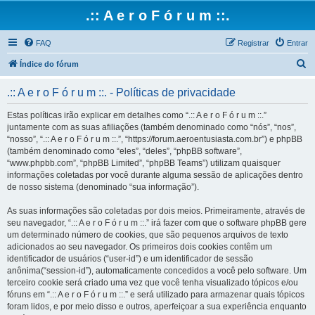
.:: A e r o F ó r u m ::.
FAQ
Registrar
Entrar
P
Índice do fórum
e
.:: A e r o F ó r u m ::. - Políticas de privacidade
s
q
Estas políticas irão explicar em detalhes como “.:: A e r o F ó r u m ::.”
juntamente com as suas afiliações (também denominado como “nós”, “nos”,
u
“nosso”, “.:: A e r o F ó r u m ::.”, “https://forum.aeroentusiasta.com.br”) e phpBB
i
(também denominado como “eles”, “deles”, “phpBB software”,
“www.phpbb.com”, “phpBB Limited”, “phpBB Teams”) utilizam quaisquer
s
informações coletadas por você durante alguma sessão de aplicações dentro
a
de nosso sistema (denominado “sua informação”).
r
As suas informações são coletadas por dois meios. Primeiramente, através de
seu navegador, “.:: A e r o F ó r u m ::.” irá fazer com que o software phpBB gere
um determinado número de cookies, que são pequenos arquivos de texto
adicionados ao seu navegador. Os primeiros dois cookies contêm um
identificador de usuários (“user-id”) e um identificador de sessão
anônima(“session-id”), automaticamente concedidos a você pelo software. Um
terceiro cookie será criado uma vez que você tenha visualizado tópicos e/ou
fóruns em “.:: A e r o F ó r u m ::.” e será utilizado para armazenar quais tópicos
foram lidos, e por meio disso e outros, aperfeiçoar a sua experiência enquanto