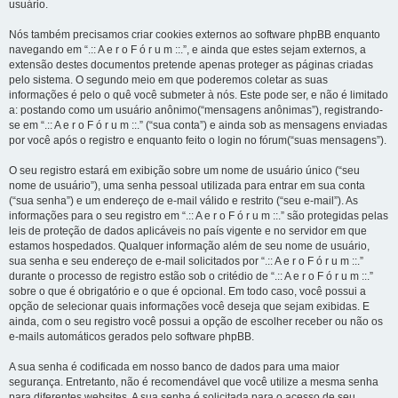
usuário.
Nós também precisamos criar cookies externos ao software phpBB enquanto
navegando em “.:: A e r o F ó r u m ::.”, e ainda que estes sejam externos, a
extensão destes documentos pretende apenas proteger as páginas criadas
pelo sistema. O segundo meio em que poderemos coletar as suas
informações é pelo o quê você submeter à nós. Este pode ser, e não é limitado
a: postando como um usuário anônimo(“mensagens anônimas”), registrando-
se em “.:: A e r o F ó r u m ::.” (“sua conta”) e ainda sob as mensagens enviadas
por você após o registro e enquanto feito o login no fórum(“suas mensagens”).
O seu registro estará em exibição sobre um nome de usuário único (“seu
nome de usuário”), uma senha pessoal utilizada para entrar em sua conta
(“sua senha”) e um endereço de e-mail válido e restrito (“seu e-mail”). As
informações para o seu registro em “.:: A e r o F ó r u m ::.” são protegidas pelas
leis de proteção de dados aplicáveis no país vigente e no servidor em que
estamos hospedados. Qualquer informação além de seu nome de usuário,
sua senha e seu endereço de e-mail solicitados por “.:: A e r o F ó r u m ::.”
durante o processo de registro estão sob o critédio de “.:: A e r o F ó r u m ::.”
sobre o que é obrigatório e o que é opcional. Em todo caso, você possui a
opção de selecionar quais informações você deseja que sejam exibidas. E
ainda, com o seu registro você possui a opção de escolher receber ou não os
e-mails automáticos gerados pelo software phpBB.
A sua senha é codificada em nosso banco de dados para uma maior
segurança. Entretanto, não é recomendável que você utilize a mesma senha
para diferentes websites. A sua senha é solicitada para o acesso de seu