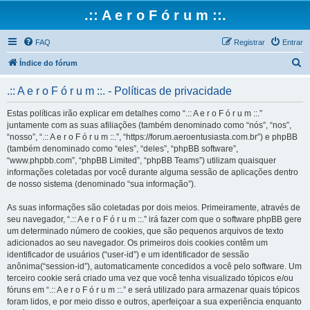
.:: A e r o F ó r u m ::.
FAQ
Registrar
Entrar
P
Índice do fórum
e
.:: A e r o F ó r u m ::. - Políticas de privacidade
s
q
Estas políticas irão explicar em detalhes como “.:: A e r o F ó r u m ::.”
juntamente com as suas afiliações (também denominado como “nós”, “nos”,
u
“nosso”, “.:: A e r o F ó r u m ::.”, “https://forum.aeroentusiasta.com.br”) e phpBB
i
(também denominado como “eles”, “deles”, “phpBB software”,
“www.phpbb.com”, “phpBB Limited”, “phpBB Teams”) utilizam quaisquer
s
informações coletadas por você durante alguma sessão de aplicações dentro
a
de nosso sistema (denominado “sua informação”).
r
As suas informações são coletadas por dois meios. Primeiramente, através de
seu navegador, “.:: A e r o F ó r u m ::.” irá fazer com que o software phpBB gere
um determinado número de cookies, que são pequenos arquivos de texto
adicionados ao seu navegador. Os primeiros dois cookies contêm um
identificador de usuários (“user-id”) e um identificador de sessão
anônima(“session-id”), automaticamente concedidos a você pelo software. Um
terceiro cookie será criado uma vez que você tenha visualizado tópicos e/ou
fóruns em “.:: A e r o F ó r u m ::.” e será utilizado para armazenar quais tópicos
foram lidos, e por meio disso e outros, aperfeiçoar a sua experiência enquanto