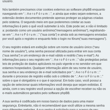
usuário.
Nós também precisamos criar cookies externos ao software phpBB enquanto
navegando em “.:: A e r o F ó r u m ::.”, e ainda que estes sejam externos, a
extensão destes documentos pretende apenas proteger as páginas criadas
pelo sistema. O segundo meio em que poderemos coletar as suas
informações é pelo o quê você submeter à nós. Este pode ser, e não é limitado
a: postando como um usuário anônimo(“mensagens anônimas”), registrando-
se em “.:: A e r o F ó r u m ::.” (“sua conta”) e ainda sob as mensagens enviadas
por você após o registro e enquanto feito o login no fórum(“suas mensagens”).
O seu registro estará em exibição sobre um nome de usuário único (“seu
nome de usuário”), uma senha pessoal utilizada para entrar em sua conta
(“sua senha”) e um endereço de e-mail válido e restrito (“seu e-mail”). As
informações para o seu registro em “.:: A e r o F ó r u m ::.” são protegidas pelas
leis de proteção de dados aplicáveis no país vigente e no servidor em que
estamos hospedados. Qualquer informação além de seu nome de usuário,
sua senha e seu endereço de e-mail solicitados por “.:: A e r o F ó r u m ::.”
durante o processo de registro estão sob o critédio de “.:: A e r o F ó r u m ::.”
sobre o que é obrigatório e o que é opcional. Em todo caso, você possui a
opção de selecionar quais informações você deseja que sejam exibidas. E
ainda, com o seu registro você possui a opção de escolher receber ou não os
e-mails automáticos gerados pelo software phpBB.
A sua senha é codificada em nosso banco de dados para uma maior
segurança. Entretanto, não é recomendável que você utilize a mesma senha
para diferentes websites. A sua senha é solicitada para o acesso de seu