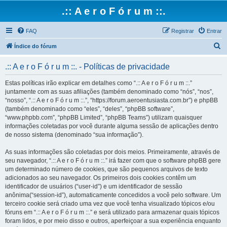
.:: A e r o F ó r u m ::.
FAQ
Registrar
Entrar
P
Índice do fórum
e
.:: A e r o F ó r u m ::. - Políticas de privacidade
s
q
Estas políticas irão explicar em detalhes como “.:: A e r o F ó r u m ::.”
juntamente com as suas afiliações (também denominado como “nós”, “nos”,
u
“nosso”, “.:: A e r o F ó r u m ::.”, “https://forum.aeroentusiasta.com.br”) e phpBB
i
(também denominado como “eles”, “deles”, “phpBB software”,
“www.phpbb.com”, “phpBB Limited”, “phpBB Teams”) utilizam quaisquer
s
informações coletadas por você durante alguma sessão de aplicações dentro
a
de nosso sistema (denominado “sua informação”).
r
As suas informações são coletadas por dois meios. Primeiramente, através de
seu navegador, “.:: A e r o F ó r u m ::.” irá fazer com que o software phpBB gere
um determinado número de cookies, que são pequenos arquivos de texto
adicionados ao seu navegador. Os primeiros dois cookies contêm um
identificador de usuários (“user-id”) e um identificador de sessão
anônima(“session-id”), automaticamente concedidos a você pelo software. Um
terceiro cookie será criado uma vez que você tenha visualizado tópicos e/ou
fóruns em “.:: A e r o F ó r u m ::.” e será utilizado para armazenar quais tópicos
foram lidos, e por meio disso e outros, aperfeiçoar a sua experiência enquanto