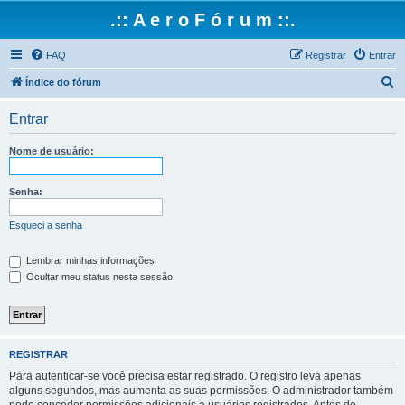
.:: A e r o F ó r u m ::.
FAQ
Registrar
Entrar
P
Índice do fórum
e
Entrar
s
q
Nome de usuário:
u
i
Senha:
s
Esqueci a senha
a
r
Lembrar minhas informações
Ocultar meu status nesta sessão
REGISTRAR
Para autenticar-se você precisa estar registrado. O registro leva apenas
alguns segundos, mas aumenta as suas permissões. O administrador também
pode conceder permissões adicionais a usuários registrados. Antes de