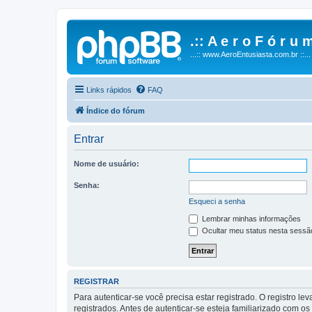
.:: A e r o F ó r u m
...:: www.AeroEntusiasta.com.br ::...
Links rápidos
FAQ
Índice do fórum
Entrar
Nome de usuário:
Senha:
Esqueci a senha
Lembrar minhas informações
Ocultar meu status nesta sessã
REGISTRAR
Para autenticar-se você precisa estar registrado. O registro
registrados. Antes de autenticar-se esteja familiarizado com o