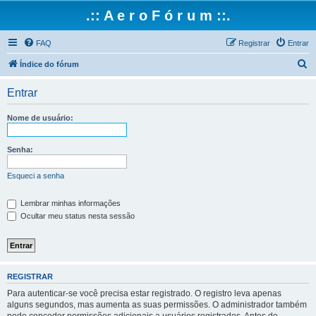
.:: A e r o F ó r u m ::.
FAQ
Registrar
Entrar
P
Índice do fórum
e
Entrar
s
q
Nome de usuário:
u
i
Senha:
s
Esqueci a senha
a
r
Lembrar minhas informações
Ocultar meu status nesta sessão
REGISTRAR
Para autenticar-se você precisa estar registrado. O registro leva apenas
alguns segundos, mas aumenta as suas permissões. O administrador também
pode conceder permissões adicionais a usuários registrados. Antes de