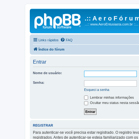
.:: A e r o F ó r u m
...:: www.AeroEntusiasta.com.br ::...
Links rápidos
FAQ
Índice do fórum
Entrar
Nome de usuário:
Senha:
Esqueci a senha
Lembrar minhas informações
Ocultar meu status nesta sessã
REGISTRAR
Para autenticar-se você precisa estar registrado. O registro
registrados. Antes de autenticar-se esteja familiarizado com o