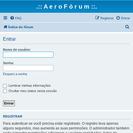
.:: A e r o F ó r u m ::.
FAQ
Registrar
Entrar
P
Índice do fórum
e
Entrar
s
q
Nome de usuário:
u
i
Senha:
s
Esqueci a senha
a
r
Lembrar minhas informações
Ocultar meu status nesta sessão
REGISTRAR
Para autenticar-se você precisa estar registrado. O registro leva apenas
alguns segundos, mas aumenta as suas permissões. O administrador também
pode conceder permissões adicionais a usuários registrados. Antes de