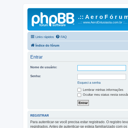
.:: A e r o F ó r u m
...:: www.AeroEntusiasta.com.br ::...
Links rápidos
FAQ
Índice do fórum
Entrar
Nome de usuário:
Senha:
Esqueci a senha
Lembrar minhas informações
Ocultar meu status nesta sessã
REGISTRAR
Para autenticar-se você precisa estar registrado. O registro
registrados. Antes de autenticar-se esteja familiarizado com o