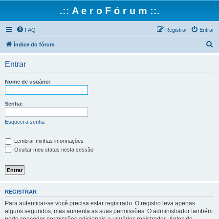
.:: A e r o F ó r u m ::.
FAQ
Registrar
Entrar
P
Índice do fórum
e
Entrar
s
q
Nome de usuário:
u
i
Senha:
s
Esqueci a senha
a
r
Lembrar minhas informações
Ocultar meu status nesta sessão
REGISTRAR
Para autenticar-se você precisa estar registrado. O registro leva apenas
alguns segundos, mas aumenta as suas permissões. O administrador também
pode conceder permissões adicionais a usuários registrados. Antes de