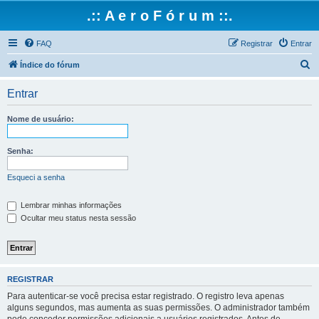
.:: A e r o F ó r u m ::.
FAQ
Registrar
Entrar
P
Índice do fórum
e
Entrar
s
q
Nome de usuário:
u
i
Senha:
s
Esqueci a senha
a
r
Lembrar minhas informações
Ocultar meu status nesta sessão
REGISTRAR
Para autenticar-se você precisa estar registrado. O registro leva apenas
alguns segundos, mas aumenta as suas permissões. O administrador também
pode conceder permissões adicionais a usuários registrados. Antes de