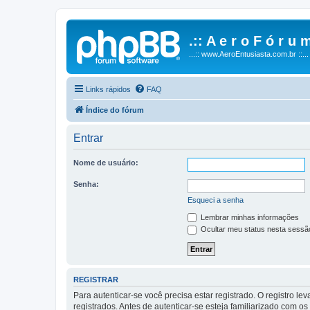
.:: A e r o F ó r u m
...:: www.AeroEntusiasta.com.br ::...
Links rápidos
FAQ
Índice do fórum
Entrar
Nome de usuário:
Senha:
Esqueci a senha
Lembrar minhas informações
Ocultar meu status nesta sessã
REGISTRAR
Para autenticar-se você precisa estar registrado. O registro
registrados. Antes de autenticar-se esteja familiarizado com o