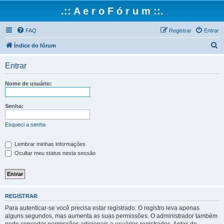
.:: A e r o F ó r u m ::.
FAQ
Registrar
Entrar
P
Índice do fórum
e
Entrar
s
q
Nome de usuário:
u
i
Senha:
s
Esqueci a senha
a
r
Lembrar minhas informações
Ocultar meu status nesta sessão
REGISTRAR
Para autenticar-se você precisa estar registrado. O registro leva apenas
alguns segundos, mas aumenta as suas permissões. O administrador também
pode conceder permissões adicionais a usuários registrados. Antes de