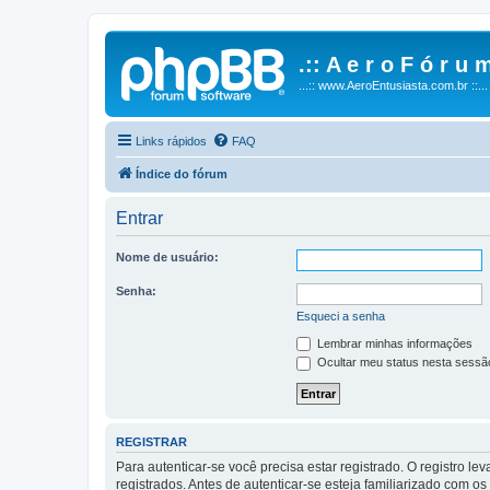
.:: A e r o F ó r u m
...:: www.AeroEntusiasta.com.br ::...
Links rápidos
FAQ
Índice do fórum
Entrar
Nome de usuário:
Senha:
Esqueci a senha
Lembrar minhas informações
Ocultar meu status nesta sessã
REGISTRAR
Para autenticar-se você precisa estar registrado. O registro
registrados. Antes de autenticar-se esteja familiarizado com o