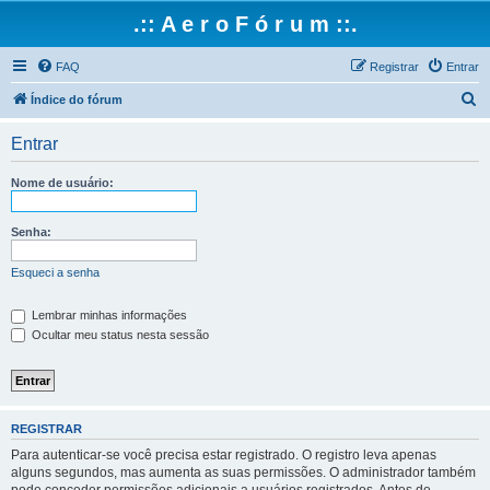
.:: A e r o F ó r u m ::.
FAQ
Registrar
Entrar
P
Índice do fórum
e
Entrar
s
q
Nome de usuário:
u
i
Senha:
s
Esqueci a senha
a
r
Lembrar minhas informações
Ocultar meu status nesta sessão
REGISTRAR
Para autenticar-se você precisa estar registrado. O registro leva apenas
alguns segundos, mas aumenta as suas permissões. O administrador também
pode conceder permissões adicionais a usuários registrados. Antes de