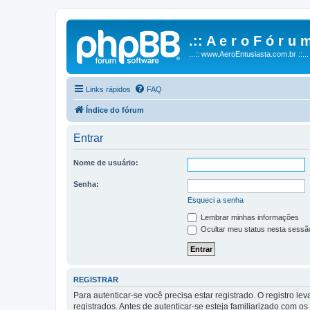
.:: A e r o F ó r u m
...:: www.AeroEntusiasta.com.br ::...
Links rápidos
FAQ
Índice do fórum
Entrar
Nome de usuário:
Senha:
Esqueci a senha
Lembrar minhas informações
Ocultar meu status nesta sessã
REGISTRAR
Para autenticar-se você precisa estar registrado. O registro
registrados. Antes de autenticar-se esteja familiarizado com o