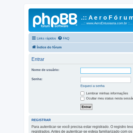
.:: A e r o F ó r u m
...:: www.AeroEntusiasta.com.br ::...
Links rápidos
FAQ
Índice do fórum
Entrar
Nome de usuário:
Senha:
Esqueci a senha
Lembrar minhas informações
Ocultar meu status nesta sessã
REGISTRAR
Para autenticar-se você precisa estar registrado. O registro
registrados. Antes de autenticar-se esteja familiarizado com o