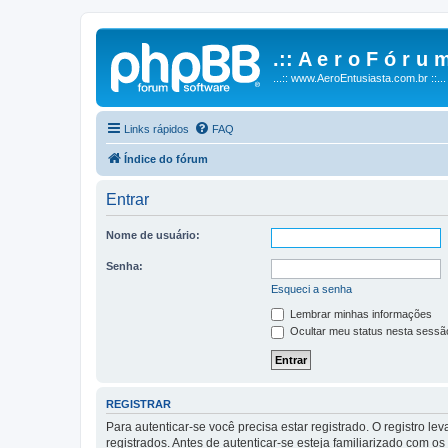
.:: A e r o F ó r u m
...:: www.AeroEntusiasta.com.br ::...
Links rápidos
FAQ
Índice do fórum
Entrar
Nome de usuário:
Senha:
Esqueci a senha
Lembrar minhas informações
Ocultar meu status nesta sessã
REGISTRAR
Para autenticar-se você precisa estar registrado. O registro
registrados. Antes de autenticar-se esteja familiarizado com o