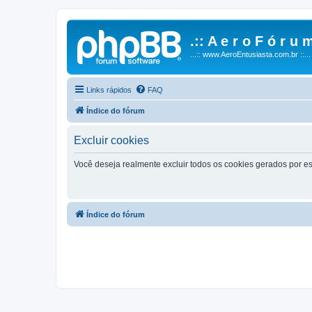
.:: A e r o F ó r u m
...:: www.AeroEntusiasta.com.br ::...
Links rápidos
FAQ
Índice do fórum
Excluir cookies
Você deseja realmente excluir todos os cookies gerados por es
Índice do fórum