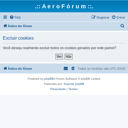
.:: A e r o F ó r u m ::.
FAQ
Registrar
Entrar
P
Índice do fórum
e
Excluir cookies
s
q
Você deseja realmente excluir todos os cookies gerados por este painel?
u
i
s
Índice do fórum
Todos os horários são
UTC-03:00
a
Powered by
phpBB
® Forum Software © phpBB Limited
r
Traduzido por:
Suporte phpBB
Privacidade
|
Termos