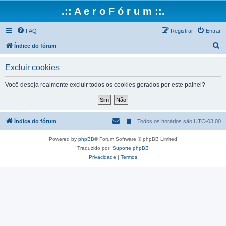
.:: A e r o F ó r u m ::.
FAQ
Registrar
Entrar
P
Índice do fórum
e
Excluir cookies
s
q
Você deseja realmente excluir todos os cookies gerados por este painel?
u
i
s
Índice do fórum
Todos os horários são
UTC-03:00
a
Powered by
phpBB
® Forum Software © phpBB Limited
r
Traduzido por:
Suporte phpBB
Privacidade
|
Termos