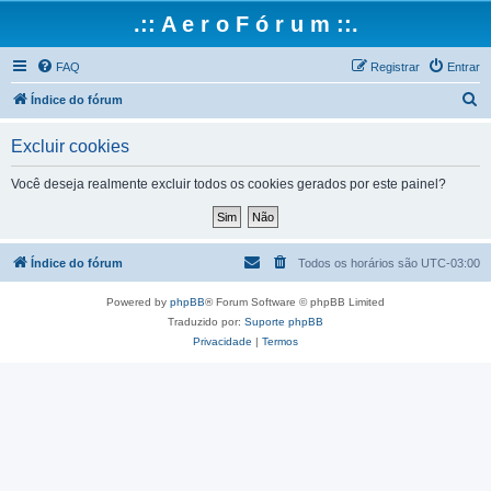
.:: A e r o F ó r u m ::.
FAQ
Registrar
Entrar
P
Índice do fórum
e
Excluir cookies
s
q
Você deseja realmente excluir todos os cookies gerados por este painel?
u
i
s
Índice do fórum
Todos os horários são
UTC-03:00
a
Powered by
phpBB
® Forum Software © phpBB Limited
r
Traduzido por:
Suporte phpBB
Privacidade
|
Termos