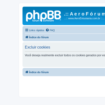
.:: A e r o F ó r u m
...:: www.AeroEntusiasta.com.br ::...
Links rápidos
FAQ
Índice do fórum
Excluir cookies
Você deseja realmente excluir todos os cookies gerados por es
Índice do fórum