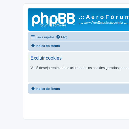
.:: A e r o F ó r u m
...:: www.AeroEntusiasta.com.br ::...
Links rápidos
FAQ
Índice do fórum
Excluir cookies
Você deseja realmente excluir todos os cookies gerados por es
Índice do fórum