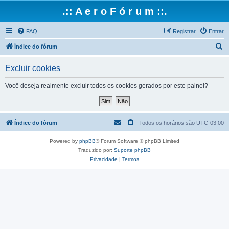
.:: A e r o F ó r u m ::.
FAQ
Registrar
Entrar
P
Índice do fórum
e
Excluir cookies
s
q
Você deseja realmente excluir todos os cookies gerados por este painel?
u
i
s
Índice do fórum
Todos os horários são
UTC-03:00
a
Powered by
phpBB
® Forum Software © phpBB Limited
r
Traduzido por:
Suporte phpBB
Privacidade
|
Termos