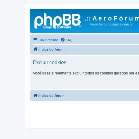
.:: A e r o F ó r u m
...:: www.AeroEntusiasta.com.br ::...
Links rápidos
FAQ
Índice do fórum
Excluir cookies
Você deseja realmente excluir todos os cookies gerados por es
Índice do fórum