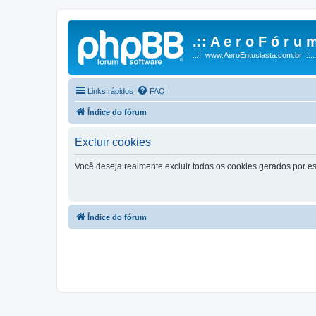
.:: A e r o F ó r u m
...:: www.AeroEntusiasta.com.br ::...
Links rápidos
FAQ
Índice do fórum
Excluir cookies
Você deseja realmente excluir todos os cookies gerados por es
Índice do fórum