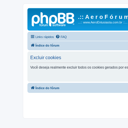
.:: A e r o F ó r u m
...:: www.AeroEntusiasta.com.br ::...
Links rápidos
FAQ
Índice do fórum
Excluir cookies
Você deseja realmente excluir todos os cookies gerados por es
Índice do fórum