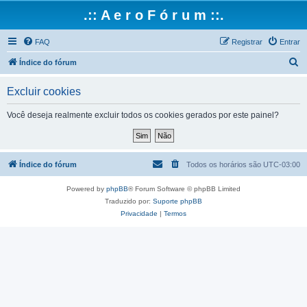
.:: A e r o F ó r u m ::.
FAQ
Registrar
Entrar
P
Índice do fórum
e
Excluir cookies
s
q
Você deseja realmente excluir todos os cookies gerados por este painel?
u
i
s
Índice do fórum
Todos os horários são
UTC-03:00
a
Powered by
phpBB
® Forum Software © phpBB Limited
r
Traduzido por:
Suporte phpBB
Privacidade
|
Termos