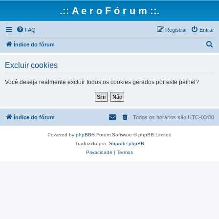
.:: A e r o F ó r u m ::.
FAQ
Registrar
Entrar
P
Índice do fórum
e
Excluir cookies
s
q
Você deseja realmente excluir todos os cookies gerados por este painel?
u
i
s
Índice do fórum
Todos os horários são
UTC-03:00
a
Powered by
phpBB
® Forum Software © phpBB Limited
r
Traduzido por:
Suporte phpBB
Privacidade
|
Termos