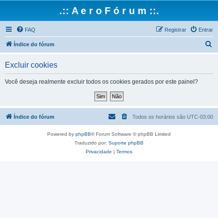
.:: A e r o F ó r u m ::.
FAQ
Registrar
Entrar
P
Índice do fórum
e
Excluir cookies
s
q
Você deseja realmente excluir todos os cookies gerados por este painel?
u
i
s
Índice do fórum
Todos os horários são
UTC-03:00
a
Powered by
phpBB
® Forum Software © phpBB Limited
r
Traduzido por:
Suporte phpBB
Privacidade
|
Termos