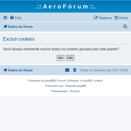
.:: A e r o F ó r u m ::.
FAQ
Registrar
Entrar
P
Índice do fórum
e
Excluir cookies
s
q
Você deseja realmente excluir todos os cookies gerados por este painel?
u
i
s
Índice do fórum
Todos os horários são
UTC-03:00
a
Powered by
phpBB
® Forum Software © phpBB Limited
r
Traduzido por:
Suporte phpBB
Privacidade
|
Termos